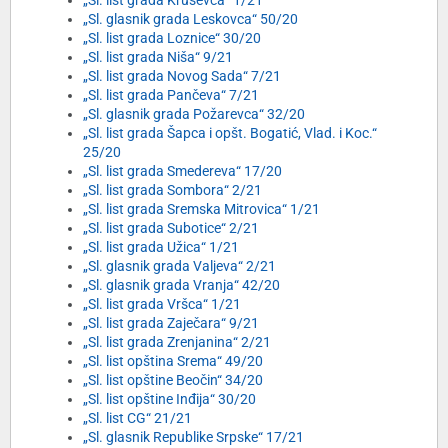
„Sl. list grada Kruševca“ 1/21
„Sl. glasnik grada Leskovca“ 50/20
„Sl. list grada Loznice“ 30/20
„Sl. list grada Niša“ 9/21
„Sl. list grada Novog Sada“ 7/21
„Sl. list grada Pančeva“ 7/21
„Sl. glasnik grada Požarevca“ 32/20
„Sl. list grada Šapca i opšt. Bogatić, Vlad. i Koc.“
25/20
„Sl. list grada Smedereva“ 17/20
„Sl. list grada Sombora“ 2/21
„Sl. list grada Sremska Mitrovica“ 1/21
„Sl. list grada Subotice“ 2/21
„Sl. list grada Užica“ 1/21
„Sl. glasnik grada Valjeva“ 2/21
„Sl. glasnik grada Vranja“ 42/20
„Sl. list grada Vršca“ 1/21
„Sl. list grada Zaječara“ 9/21
„Sl. list grada Zrenjanina“ 2/21
„Sl. list opština Srema“ 49/20
„Sl. list opštine Beočin“ 34/20
„Sl. list opštine Inđija“ 30/20
„Sl. list CG“ 21/21
„Sl. glasnik Republike Srpske“ 17/21