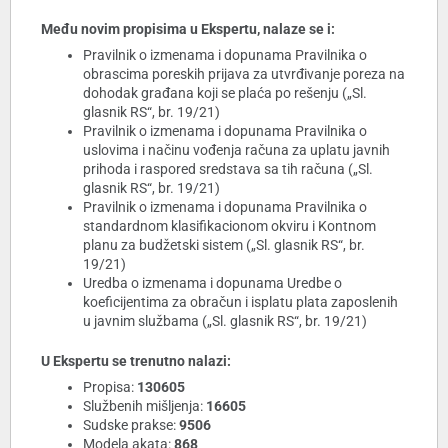
Među novim propisima u Ekspertu, nalaze se i:
Pravilnik o izmenama i dopunama Pravilnika o
obrascima poreskih prijava za utvrđivanje poreza na
dohodak građana koji se plaća po rešenju („Sl.
glasnik RS“, br. 19/21)
Pravilnik o izmenama i dopunama Pravilnika o
uslovima i načinu vođenja računa za uplatu javnih
prihoda i raspored sredstava sa tih računa („Sl.
glasnik RS“, br. 19/21)
Pravilnik o izmenama i dopunama Pravilnika o
standardnom klasifikacionom okviru i Kontnom
planu za budžetski sistem („Sl. glasnik RS“, br.
19/21)
Uredba o izmenama i dopunama Uredbe o
koeficijentima za obračun i isplatu plata zaposlenih
u javnim službama („Sl. glasnik RS“, br. 19/21)
U Ekspertu se trenutno nalazi:
Propisa:
130605
Službenih mišljenja:
16605
Sudske prakse:
9506
Modela akata:
868