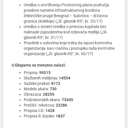
Uredba o utvrđivanju Prostornog plana područja
posebne namene infrastrukturnog koridora
železničke pruge Beograd – Subotica – državna
granica (Kelebija) („Sl. glasnik RS“, br. 32/17)
Uredba o izmeni Uredbe o prenosu kapitala bez
naknade zaposlenima kod izdavača medija („Sl.
glasnik RS“, br. 31/17)
Pravilnik o uslovima koje treba da ispuni kontrolna
organizacija, kao i načinu i postupku rada kontrolne
organizacije („Sl. glasnik RS“, br. 30/17)
U Ekspertu se trenutno nalazi:
Propisa:
99515
Službenih mišljenja:
14554
Sudske prakse:
8172
Modela akata:
730
Obrazaca:
28259
Podzakonskih akata:
73345
Prečišć. tekstova:
22286
Propisa CG:
1428
Propisa R.Srpske:
1837