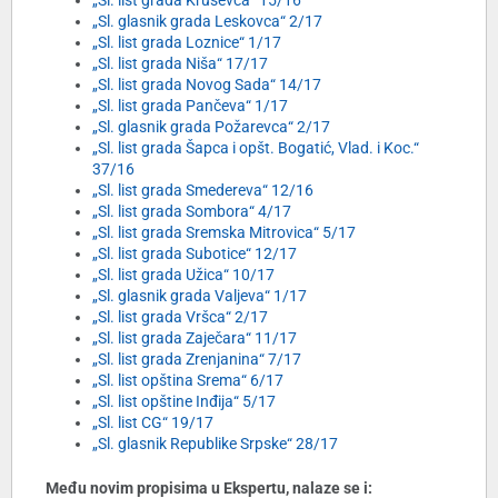
„Sl. list grada Kruševca“ 15/16
„Sl. glasnik grada Leskovca“ 2/17
„Sl. list grada Loznice“ 1/17
„Sl. list grada Niša“ 17/17
„Sl. list grada Novog Sada“ 14/17
„Sl. list grada Pančeva“ 1/17
„Sl. glasnik grada Požarevca“ 2/17
„Sl. list grada Šapca i opšt. Bogatić, Vlad. i Koc.“
37/16
„Sl. list grada Smedereva“ 12/16
„Sl. list grada Sombora“ 4/17
„Sl. list grada Sremska Mitrovica“ 5/17
„Sl. list grada Subotice“ 12/17
„Sl. list grada Užica“ 10/17
„Sl. glasnik grada Valjeva“ 1/17
„Sl. list grada Vršca“ 2/17
„Sl. list grada Zaječara“ 11/17
„Sl. list grada Zrenjanina“ 7/17
„Sl. list opština Srema“ 6/17
„Sl. list opštine Inđija“ 5/17
„Sl. list CG“ 19/17
„Sl. glasnik Republike Srpske“ 28/17
Među novim propisima u Ekspertu, nalaze se i: