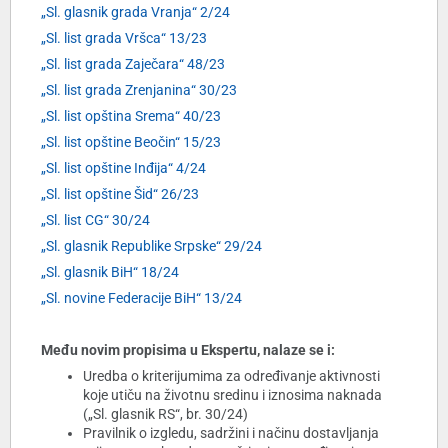
„Sl. glasnik grada Vranja“ 2/24
„Sl. list grada Vršca“ 13/23
„Sl. list grada Zaječara“ 48/23
„Sl. list grada Zrenjanina“ 30/23
„Sl. list opština Srema“ 40/23
„Sl. list opštine Beočin“ 15/23
„Sl. list opštine Inđija“ 4/24
„Sl. list opštine Šid“ 26/23
„Sl. list CG“ 30/24
„Sl. glasnik Republike Srpske“ 29/24
„Sl. glasnik BiH“ 18/24
„Sl. novine Federacije BiH“ 13/24
Među novim propisima u Ekspertu, nalaze se i:
Uredba o kriterijumima za određivanje aktivnosti
koje utiču na životnu sredinu i iznosima naknada
(„Sl. glasnik RS“, br. 30/24)
Pravilnik o izgledu, sadržini i načinu dostavljanja