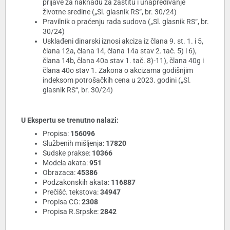
prijave za naknadu za zaštitu i unapređivanje
životne sredine („Sl. glasnik RS“, br. 30/24)
Pravilnik o praćenju rada sudova („Sl. glasnik RS“, br.
30/24)
Usklađeni dinarski iznosi akciza iz člana 9. st. 1. i 5,
člana 12a, člana 14, člana 14a stav 2. tač. 5) i 6),
člana 14b, člana 40a stav 1. tač. 8)-11), člana 40g i
člana 40o stav 1. Zakona o akcizama godišnjim
indeksom potrošačkih cena u 2023. godini („Sl.
glasnik RS“, br. 30/24)
U Ekspertu se trenutno nalazi:
Propisa:
156096
Službenih mišljenja:
17820
Sudske prakse:
10366
Modela akata:
951
Obrazaca:
45386
Podzakonskih akata:
116887
Prečišć. tekstova:
34947
Propisa CG:
2308
Propisa R.Srpske:
2842