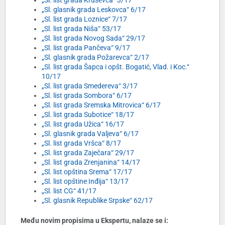
„Sl. list grada Kruševca“ 3/17
„Sl. glasnik grada Leskovca“ 6/17
„Sl. list grada Loznice“ 7/17
„Sl. list grada Niša“ 53/17
„Sl. list grada Novog Sada“ 29/17
„Sl. list grada Pančeva“ 9/17
„Sl. glasnik grada Požarevca“ 2/17
„Sl. list grada Šapca i opšt. Bogatić, Vlad. i Koc.“
10/17
„Sl. list grada Smedereva“ 3/17
„Sl. list grada Sombora“ 6/17
„Sl. list grada Sremska Mitrovica“ 6/17
„Sl. list grada Subotice“ 18/17
„Sl. list grada Užica“ 16/17
„Sl. glasnik grada Valjeva“ 6/17
„Sl. list grada Vršca“ 8/17
„Sl. list grada Zaječara“ 29/17
„Sl. list grada Zrenjanina“ 14/17
„Sl. list opština Srema“ 17/17
„Sl. list opštine Inđija“ 13/17
„Sl. list CG“ 41/17
„Sl. glasnik Republike Srpske“ 62/17
Među novim propisima u Ekspertu, nalaze se i: