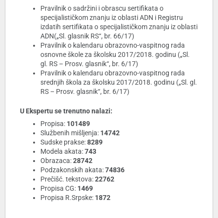
Pravilnik o sadržini i obrascu sertifikata o
specijalističkom znanju iz oblasti ADN i Registru
izdatih sertifikata o specijalističkom znanju iz oblasti
ADN(„Sl. glasnik RS“, br. 66/17)
Pravilnik o kalendaru obrazovno-vaspitnog rada
osnovne škole za školsku 2017/2018. godinu („Sl.
gl. RS – Prosv. glasnik“, br. 6/17)
Pravilnik o kalendaru obrazovno-vaspitnog rada
srednjih škola za školsku 2017/2018. godinu („Sl. gl.
RS – Prosv. glasnik“, br. 6/17)
U Ekspertu se trenutno nalazi:
Propisa:
101489
Službenih mišljenja:
14742
Sudske prakse:
8289
Modela akata:
743
Obrazaca:
28742
Podzakonskih akata:
74836
Prečišć. tekstova:
22762
Propisa CG:
1469
Propisa R.Srpske:
1872