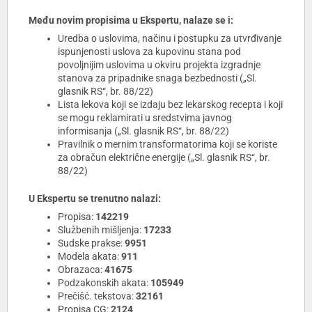
Među novim propisima u Ekspertu, nalaze se i:
Uredba o uslovima, načinu i postupku za utvrđivanje
ispunjenosti uslova za kupovinu stana pod
povoljnijim uslovima u okviru projekta izgradnje
stanova za pripadnike snaga bezbednosti („Sl.
glasnik RS“, br. 88/22)
Lista lekova koji se izdaju bez lekarskog recepta i koji
se mogu reklamirati u sredstvima javnog
informisanja („Sl. glasnik RS“, br. 88/22)
Pravilnik o mernim transformatorima koji se koriste
za obračun električne energije („Sl. glasnik RS“, br.
88/22)
U Ekspertu se trenutno nalazi:
Propisa:
142219
Službenih mišljenja:
17233
Sudske prakse:
9951
Modela akata:
911
Obrazaca:
41675
Podzakonskih akata:
105949
Prečišć. tekstova:
32161
Propisa CG:
2124