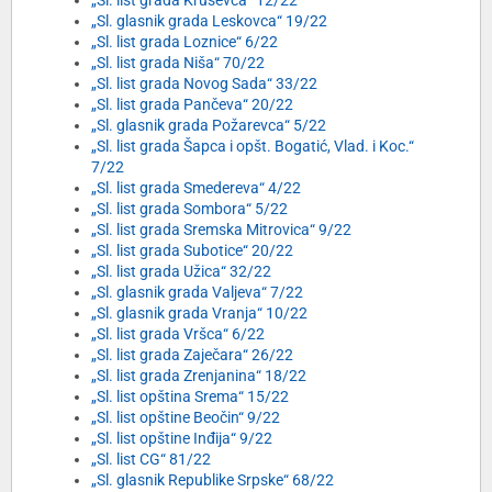
„Sl. list grada Kruševca“ 12/22
„Sl. glasnik grada Leskovca“ 19/22
„Sl. list grada Loznice“ 6/22
„Sl. list grada Niša“ 70/22
„Sl. list grada Novog Sada“ 33/22
„Sl. list grada Pančeva“ 20/22
„Sl. glasnik grada Požarevca“ 5/22
„Sl. list grada Šapca i opšt. Bogatić, Vlad. i Koc.“
7/22
„Sl. list grada Smedereva“ 4/22
„Sl. list grada Sombora“ 5/22
„Sl. list grada Sremska Mitrovica“ 9/22
„Sl. list grada Subotice“ 20/22
„Sl. list grada Užica“ 32/22
„Sl. glasnik grada Valjeva“ 7/22
„Sl. glasnik grada Vranja“ 10/22
„Sl. list grada Vršca“ 6/22
„Sl. list grada Zaječara“ 26/22
„Sl. list grada Zrenjanina“ 18/22
„Sl. list opština Srema“ 15/22
„Sl. list opštine Beočin“ 9/22
„Sl. list opštine Inđija“ 9/22
„Sl. list CG“ 81/22
„Sl. glasnik Republike Srpske“ 68/22