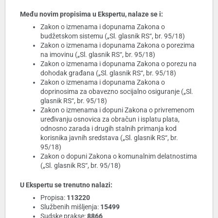
Među novim propisima u Ekspertu, nalaze se i:
Zakon o izmenama i dopunama Zakona o
budžetskom sistemu („Sl. glasnik RS“, br. 95/18)
Zakon o izmenama i dopunama Zakona o porezima
na imovinu („Sl. glasnik RS“, br. 95/18)
Zakon o izmenama i dopunama Zakona o porezu na
dohodak građana („Sl. glasnik RS“, br. 95/18)
Zakon o izmenama i dopunama Zakona o
doprinosima za obavezno socijalno osiguranje („Sl.
glasnik RS“, br. 95/18)
Zakon o izmenama i dopuni Zakona o privremenom
uređivanju osnovica za obračun i isplatu plata,
odnosno zarada i drugih stalnih primanja kod
korisnika javnih sredstava („Sl. glasnik RS“, br.
95/18)
Zakon o dopuni Zakona o komunalnim delatnostima
(„Sl. glasnik RS“, br. 95/18)
U Ekspertu se trenutno nalazi:
Propisa:
113220
Službenih mišljenja:
15499
Sudske prakse:
8866