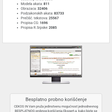
Modela akata:
811
Obrazaca:
32406
Podzakonskih akata:
83733
Prečišć. tekstova:
25567
Propisa CG:
1696
Propisa R.Srpske:
2085
Besplatno probno korišćenje
CEKOS IN Vam pruža jedinstvenu mogućnost jednodnevnog
BESPLATNOG probnog korišćenja Ekspert-a, kako biste se