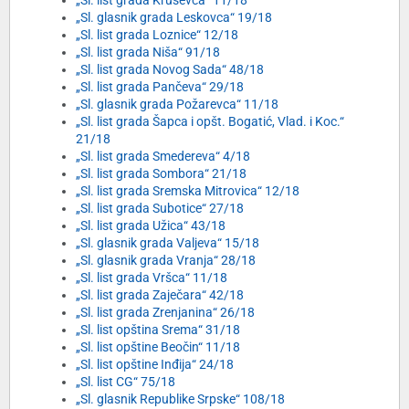
„Sl. list grada Kruševca“ 11/18
„Sl. glasnik grada Leskovca“ 19/18
„Sl. list grada Loznice“ 12/18
„Sl. list grada Niša“ 91/18
„Sl. list grada Novog Sada“ 48/18
„Sl. list grada Pančeva“ 29/18
„Sl. glasnik grada Požarevca“ 11/18
„Sl. list grada Šapca i opšt. Bogatić, Vlad. i Koc.“
21/18
„Sl. list grada Smedereva“ 4/18
„Sl. list grada Sombora“ 21/18
„Sl. list grada Sremska Mitrovica“ 12/18
„Sl. list grada Subotice“ 27/18
„Sl. list grada Užica“ 43/18
„Sl. glasnik grada Valjeva“ 15/18
„Sl. glasnik grada Vranja“ 28/18
„Sl. list grada Vršca“ 11/18
„Sl. list grada Zaječara“ 42/18
„Sl. list grada Zrenjanina“ 26/18
„Sl. list opština Srema“ 31/18
„Sl. list opštine Beočin“ 11/18
„Sl. list opštine Inđija“ 24/18
„Sl. list CG“ 75/18
„Sl. glasnik Republike Srpske“ 108/18