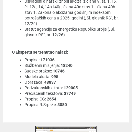
Usklađeni dinarski iznosi akciza iz člana 9. st. 1. i 5,
čl. 12a, 14, 14b i 40g, člana 40o stav 1. i člana 40h
stav 1. Zakona o akcizama godišnjim indeksom
potrošačkih cena u 2025. godini („Sl. glasnik RS“, br.
12/26)
Statut agencije za energetiku Republike Srbije („Sl.
glasnik RS“, br. 12/26)
U Ekspertu se trenutno nalazi:
Propisa:
171036
Službenih mišljenja:
18240
Sudske prakse:
10746
Modela akata:
995
Obrazaca:
48837
Podzakonskih akata:
129005
Prečišćenih tekstova:
37749
Propisa CG:
2654
Propisa R.Srpske:
3080