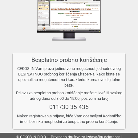
Besplatno probno korišćenje
CEKOS IN Vam pruža jedinstvenu mogućnost jednodnevnog
BESPLATNOG probnog korišćenja Ekspert-a, kako biste se
upoznali sa mogućnostima i karakteristikama ove digitalne
baze.
Prijavu za besplatno probno korišćenje možete izvršiti svakog
radnog dana od 8:00 do 15:00, pozivom na broj:
011/30 35 435
Nakon registrovanja prijave, biće Vam dostavljeni Korisničko
ime i Lozinka neophodni za besplatno probno korišćenje.
© CEKOS IN D.O.O. – Privredno društvo za izdavačku delatnost i