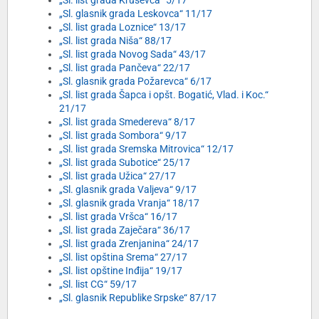
„Sl. list grada Kruševca“ 5/17
„Sl. glasnik grada Leskovca“ 11/17
„Sl. list grada Loznice“ 13/17
„Sl. list grada Niša“ 88/17
„Sl. list grada Novog Sada“ 43/17
„Sl. list grada Pančeva“ 22/17
„Sl. glasnik grada Požarevca“ 6/17
„Sl. list grada Šapca i opšt. Bogatić, Vlad. i Koc.“
21/17
„Sl. list grada Smedereva“ 8/17
„Sl. list grada Sombora“ 9/17
„Sl. list grada Sremska Mitrovica“ 12/17
„Sl. list grada Subotice“ 25/17
„Sl. list grada Užica“ 27/17
„Sl. glasnik grada Valjeva“ 9/17
„Sl. glasnik grada Vranja“ 18/17
„Sl. list grada Vršca“ 16/17
„Sl. list grada Zaječara“ 36/17
„Sl. list grada Zrenjanina“ 24/17
„Sl. list opština Srema“ 27/17
„Sl. list opštine Inđija“ 19/17
„Sl. list CG“ 59/17
„Sl. glasnik Republike Srpske“ 87/17