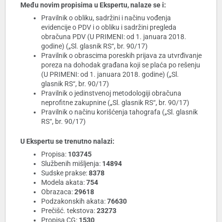
Među novim propisima u Ekspertu, nalaze se i:
Pravilnik o obliku, sadržini i načinu vođenja
evidencije o PDV i o obliku i sadržini pregleda
obračuna PDV (U PRIMENI: od 1. januara 2018.
godine) („Sl. glasnik RS“, br. 90/17)
Pravilnik o obrascima poreskih prijava za utvrđivanje
poreza na dohodak građana koji se plaća po rešenju
(U PRIMENI: od 1. januara 2018. godine) („Sl.
glasnik RS“, br. 90/17)
Pravilnik o jedinstvenoj metodologiji obračuna
neprofitne zakupnine („Sl. glasnik RS“, br. 90/17)
Pravilnik o načinu korišćenja tahografa („Sl. glasnik
RS“, br. 90/17)
U Ekspertu se trenutno nalazi:
Propisa:
103745
Službenih mišljenja:
14894
Sudske prakse:
8378
Modela akata:
754
Obrazaca:
29618
Podzakonskih akata:
76630
Prečišć. tekstova:
23273
Propisa CG:
1530