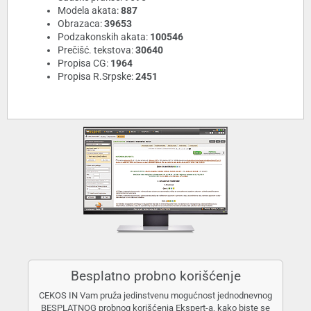
Modela akata:
887
Obrazaca:
39653
Podzakonskih akata:
100546
Prečišć. tekstova:
30640
Propisa CG:
1964
Propisa R.Srpske:
2451
Besplatno probno korišćenje
CEKOS IN Vam pruža jedinstvenu mogućnost jednodnevnog
BESPLATNOG probnog korišćenja Ekspert-a, kako biste se