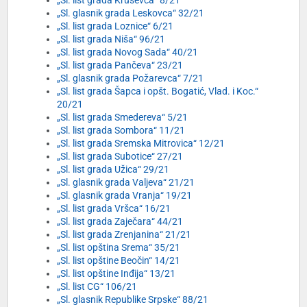
„Sl. list grada Kruševca“ 8/21
„Sl. glasnik grada Leskovca“ 32/21
„Sl. list grada Loznice“ 6/21
„Sl. list grada Niša“ 96/21
„Sl. list grada Novog Sada“ 40/21
„Sl. list grada Pančeva“ 23/21
„Sl. glasnik grada Požarevca“ 7/21
„Sl. list grada Šapca i opšt. Bogatić, Vlad. i Koc.“
20/21
„Sl. list grada Smedereva“ 5/21
„Sl. list grada Sombora“ 11/21
„Sl. list grada Sremska Mitrovica“ 12/21
„Sl. list grada Subotice“ 27/21
„Sl. list grada Užica“ 29/21
„Sl. glasnik grada Valjeva“ 21/21
„Sl. glasnik grada Vranja“ 19/21
„Sl. list grada Vršca“ 16/21
„Sl. list grada Zaječara“ 44/21
„Sl. list grada Zrenjanina“ 21/21
„Sl. list opština Srema“ 35/21
„Sl. list opštine Beočin“ 14/21
„Sl. list opštine Inđija“ 13/21
„Sl. list CG“ 106/21
„Sl. glasnik Republike Srpske“ 88/21