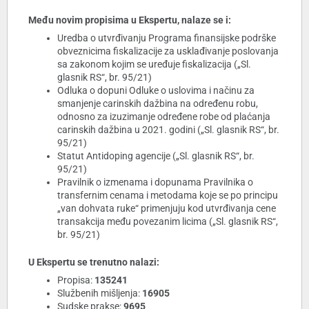
Među novim propisima u Ekspertu, nalaze se i:
Uredba o utvrđivanju Programa finansijske podrške
obveznicima fiskalizacije za usklađivanje poslovanja
sa zakonom kojim se uređuje fiskalizacija („Sl.
glasnik RS“, br. 95/21)
Odluka o dopuni Odluke o uslovima i načinu za
smanjenje carinskih dažbina na određenu robu,
odnosno za izuzimanje određene robe od plaćanja
carinskih dažbina u 2021. godini („Sl. glasnik RS“, br.
95/21)
Statut Antidoping agencije („Sl. glasnik RS“, br.
95/21)
Pravilnik o izmenama i dopunama Pravilnika o
transfernim cenama i metodama koje se po principu
„van dohvata ruke“ primenjuju kod utvrđivanja cene
transakcija među povezanim licima („Sl. glasnik RS“,
br. 95/21)
U Ekspertu se trenutno nalazi:
Propisa:
135241
Službenih mišljenja:
16905
Sudske prakse:
9695