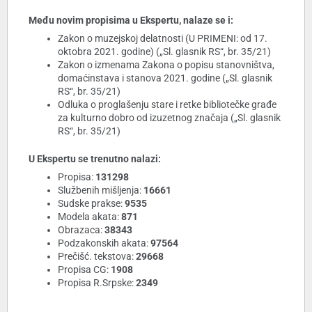
Među novim propisima u Ekspertu, nalaze se i:
Zakon o muzejskoj delatnosti (U PRIMENI: od 17.
oktobra 2021. godine) („Sl. glasnik RS“, br. 35/21)
Zakon o izmenama Zakona o popisu stanovništva,
domaćinstava i stanova 2021. godine („Sl. glasnik
RS“, br. 35/21)
Odluka o proglašenju stare i retke bibliotečke građe
za kulturno dobro od izuzetnog značaja („Sl. glasnik
RS“, br. 35/21)
U Ekspertu se trenutno nalazi:
Propisa:
131298
Službenih mišljenja:
16661
Sudske prakse:
9535
Modela akata:
871
Obrazaca:
38343
Podzakonskih akata:
97564
Prečišć. tekstova:
29668
Propisa CG:
1908
Propisa R.Srpske:
2349