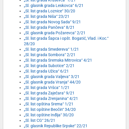
„Sl. list grada Kruševca“ 1/21
„Sl. glasnik grada Leskovca“ 6/21
„Sl. list grada Loznice“ 30/20
„Sl. list grada Niša“ 23/21
„Sl. list grada Novog Sada“ 9/21
„Sl. list grada Pančeva“ 8/21
„Sl. glasnik grada Požarevca“ 2/21
„Sl. list grada Šapca i opšt. Bogatić, Vlad. i Koc.“
28/20
„Sl. list grada Smedereva“ 1/21
„Sl. list grada Sombora“ 2/21
„Sl. list grada Sremska Mitrovica“ 4/21
„Sl. list grada Subotice“ 2/21
„Sl. list grada Užica“ 6/21
„Sl. glasnik grada Valjeva“ 3/21
„Sl. glasnik grada Vranja“ 44/20
„Sl. list grada Vršca“ 1/21
„Sl. list grada Zaječara“ 9/21
„Sl. list grada Zrenjanina“ 4/21
„Sl. list opština Srema“ 1/21
„Sl. list opštine Beočin“ 34/20
„Sl. list opštine Inđija“ 30/20
„Sl. list CG“ 26/21
„Sl. glasnik Republike Srpske“ 22/21