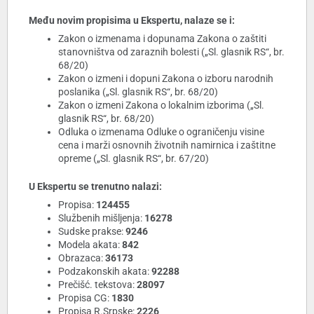
Među novim propisima u Ekspertu, nalaze se i:
Zakon o izmenama i dopunama Zakona o zaštiti
stanovništva od zaraznih bolesti („Sl. glasnik RS“, br.
68/20)
Zakon o izmeni i dopuni Zakona o izboru narodnih
poslanika („Sl. glasnik RS“, br. 68/20)
Zakon o izmeni Zakona o lokalnim izborima („Sl.
glasnik RS“, br. 68/20)
Odluka o izmenama Odluke o ograničenju visine
cena i marži osnovnih životnih namirnica i zaštitne
opreme („Sl. glasnik RS“, br. 67/20)
U Ekspertu se trenutno nalazi:
Propisa:
124455
Službenih mišljenja:
16278
Sudske prakse:
9246
Modela akata:
842
Obrazaca:
36173
Podzakonskih akata:
92288
Prečišć. tekstova:
28097
Propisa CG:
1830
Propisa R.Srpske:
2226