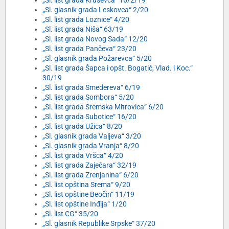
„Sl. list grada Kruševca“ 16/2/19
„Sl. glasnik grada Leskovca“ 2/20
„Sl. list grada Loznice“ 4/20
„Sl. list grada Niša“ 63/19
„Sl. list grada Novog Sada“ 12/20
„Sl. list grada Pančeva“ 23/20
„Sl. glasnik grada Požarevca“ 5/20
„Sl. list grada Šapca i opšt. Bogatić, Vlad. i Koc.“
30/19
„Sl. list grada Smedereva“ 6/19
„Sl. list grada Sombora“ 5/20
„Sl. list grada Sremska Mitrovica“ 6/20
„Sl. list grada Subotice“ 16/20
„Sl. list grada Užica“ 8/20
„Sl. glasnik grada Valjeva“ 3/20
„Sl. glasnik grada Vranja“ 8/20
„Sl. list grada Vršca“ 4/20
„Sl. list grada Zaječara“ 32/19
„Sl. list grada Zrenjanina“ 6/20
„Sl. list opština Srema“ 9/20
„Sl. list opštine Beočin“ 11/19
„Sl. list opštine Inđija“ 1/20
„Sl. list CG“ 35/20
„Sl. glasnik Republike Srpske“ 37/20