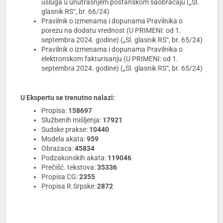
usluga u unutrašnjem poštanskom saobraćaju („Sl.
glasnik RS“, br. 66/24)
Pravilnik o izmenama i dopunama Pravilnika o
porezu na dodatu vrednost (U PRIMENI: od 1.
septembra 2024. godine) („Sl. glasnik RS“, br. 65/24)
Pravilnik o izmenama i dopunama Pravilnika o
elektronskom fakturisanju (U PRIMENI: od 1.
septembra 2024. godine) („Sl. glasnik RS“, br. 65/24)
U Ekspertu se trenutno nalazi:
Propisa:
158697
Službenih mišljenja:
17921
Sudske prakse:
10440
Modela akata:
959
Obrazaca:
45834
Podzakonskih akata:
119046
Prečišć. tekstova:
35336
Propisa CG:
2355
Propisa R.Srpske:
2872