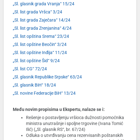
„Sl. glasnik grada Vranja“ 15/24
„Sl. list grada Vršca“ 3/24
„Sl. list grada Zaječara“ 14/24
„Sl. list grada Zrenjanina“ 4/24
„Sl. list opština Srema“ 23/24
„Sl. list opštine Beočin“ 3/24
„Sl. list opštine Inđija“ 11/24
„Sl. list opštine Šid“ 9/24
„Sl. list CG“ 72/24
„Sl. glasnik Republike Srpske“ 63/24
„Sl. glasnik BiH“ 18/24
„Sl. novine Federacije BiH“ 13/24
Među novim propisima u Ekspertu, nalaze se i:
Rešenje o postavljenju vršioca dužnosti pomoćnika
ministra unutrašnje i spoljne trgovine (Ivana Tomić
Ilić) („Sl. glasnik RS“, br. 67/24)
Odluka o utvrđivanju cena rezervisanih poštanskih