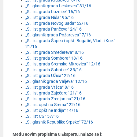
„Sl. list grada Kruševca“ 6/16
„Sl. glasnik grada Leskovca“ 31/16
„Sl. list grada Loznice“ 16/16
„Sl. list grada Niša“ 95/16
„Sl. list grada Novog Sada“ 52/16
„Sl. list grada Pančeva“ 24/16
„Sl. glasnik grada Požarevca“ 7/16
„Sl. list grada Šapca i opšt. Bogatić, Vlad. i Koc.“
21/16
„Sl. list grada Smedereva“ 8/16
„Sl. list grada Sombora“ 18/16
„Sl. list grada Sremska Mitrovica“ 12/16
„Sl. list grada Subotice“ 35/16
„Sl. list grada Užica“ 22/16
„Sl. glasnik grada Valjeva“ 12/16
„Sl. list grada Vršca“ 8/16
„Sl. list grada Zaječara“ 21/16
„Sl. list grada Zrenjanina“ 21/16
„Sl. list opština Srema“ 22/16
„Sl. list opštine Inđija“ 14/16
„Sl. list CG“ 57/16
„Sl. glasnik Republike Srpske“ 72/16
Među novim propisima u Ekspertu, nalaze se i: