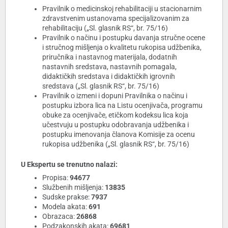
Pravilnik o medicinskoj rehabilitaciji u stacionarnim
zdravstvenim ustanovama specijalizovanim za
rehabilitaciju („Sl. glasnik RS“, br. 75/16)
Pravilnik o načinu i postupku davanja stručne ocene
i stručnog mišljenja o kvalitetu rukopisa udžbenika,
priručnika i nastavnog materijala, dodatnih
nastavnih sredstava, nastavnih pomagala,
didaktičkih sredstava i didaktičkih igrovnih
sredstava („Sl. glasnik RS“, br. 75/16)
Pravilnik o izmeni i dopuni Pravilnika o načinu i
postupku izbora lica na Listu ocenjivača, programu
obuke za ocenjivače, etičkom kodeksu lica koja
učestvuju u postupku odobravanja udžbenika i
postupku imenovanja članova Komisije za ocenu
rukopisa udžbenika („Sl. glasnik RS“, br. 75/16)
U Ekspertu se trenutno nalazi:
Propisa:
94677
Službenih mišljenja:
13835
Sudske prakse:
7937
Modela akata:
691
Obrazaca:
26868
Podzakonskih akata:
69681