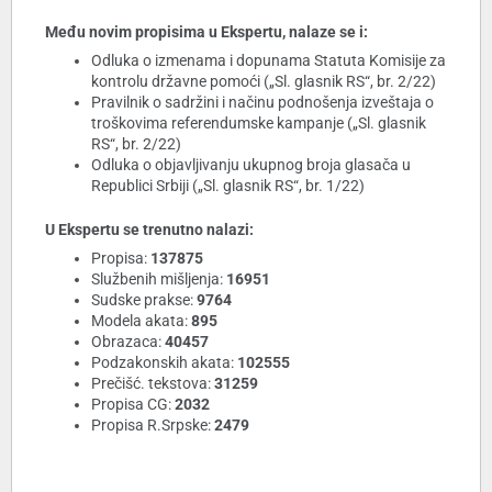
Među novim propisima u Ekspertu, nalaze se i:
Odluka o izmenama i dopunama Statuta Komisije za
kontrolu državne pomoći („Sl. glasnik RS“, br. 2/22)
Pravilnik o sadržini i načinu podnošenja izveštaja o
troškovima referendumske kampanje („Sl. glasnik
RS“, br. 2/22)
Odluka o objavljivanju ukupnog broja glasača u
Republici Srbiji („Sl. glasnik RS“, br. 1/22)
U Ekspertu se trenutno nalazi:
Propisa:
137875
Službenih mišljenja:
16951
Sudske prakse:
9764
Modela akata:
895
Obrazaca:
40457
Podzakonskih akata:
102555
Prečišć. tekstova:
31259
Propisa CG:
2032
Propisa R.Srpske:
2479