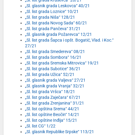
„Sl. list grada Kruševca“ 20/21
„Sl. glasnik grada Leskovca“ 40/21
„Sl. list grada Loznice“ 10/21
„Sl. list grada Niša“ 128/21
„Sl. list grada Novog Sada“ 60/21
„Sl. list grada Pančeva“ 31/21
„Sl. glasnik grada Požarevca“ 12/21
„Sl. list grada Šapca i opšt. Bogatić, Vlad. i Koc.“
27/21
„Sl. list grada Smedereva“ 08/21
„Sl. list grada Sombora“ 16/21
„Sl. list grada Sremska Mitrovica“ 19/21
„Sl. list grada Subotice“ 36/21
„Sl. list grada Užica“ 52/21
„Sl. glasnik grada Valjeva“ 27/21
„Sl. glasnik grada Vranja“ 32/21
„Sl. list grada Vršca“ 18/21
„Sl. list grada Zaječara“ 67/21
„Sl. list grada Zrenjanina“ 31/21
„Sl. list opština Srema“ 44/21
„Sl. list opštine Beočin“ 14/21
„Sl. list opštine Inđija“ 15/21
„Sl. list CG“ 1/22
„Sl. glasnik Republike Srpske“ 113/21