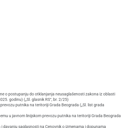
ne o postupanju do otklanjanja neusaglašenosti zakona iz oblasti
5. godinu) („Sl. glasnik RS“, br. 2/25)
vozu putnika na teritoriji Grada Beograda („Sl. list grada
temu u javnom linijskom prevozu putnika na teritoriji Grada Beograda
da i davanju saglasnosti na Cenovnik o izmenama i dopunama