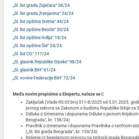
„Sl. list grada Zaječara“ 36/24
„Sl. list grada Zrenjanina“ 24/24
„Sl. list opština Srema“ 44/24
„Sl. list opštine Beočin“ 20/24
„Sl. list opštine Inđija“ 19/24
„Sl. list opštine Šid“ 24/24
„Sl. list CG“ 117/24
„Sl. glasnik Republike Srpske“ 98/24
„Sl. glasnik BiH“ 61/24
„Sl. novine Federacije BiH“ 72/24
Među novim propisima u Ekspertu, nalaze se i:
Zaključak (Vlade RS 05 broj 011-8/2025 od 5.01.2025. godi
javnog sektora sa Zakonom o budžetu Republike Srbije za 202
Odluka o izmenama i dopunama Odluke o javnom linijskom pre
Beograda“, br. 158/24)
Pravilnik o izmenama i dopunama Pravilnika o tarifnom sis
(„Sl. list grada Beograda“, br. 159/24)
Rešenje (o besplatnom prevozu na teritoriji grada Beogra