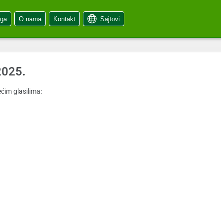
oga
O nama
Kontakt
Sajtovi
2025.
ćim glasilima: