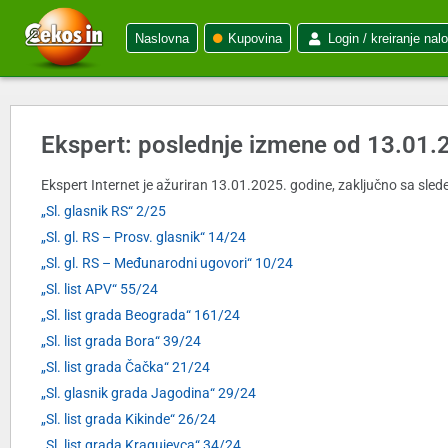
Naslovna
Kupovina
Login / kreiranje nal
Ekspert: poslednje izmene od 13.01.
Ekspert Internet je ažuriran 13.01.2025. godine, zaključno sa slede
„Sl. glasnik RS“ 2/25
„Sl. gl. RS – Prosv. glasnik“ 14/24
„Sl. gl. RS – Međunarodni ugovori“ 10/24
„Sl. list APV“ 55/24
„Sl. list grada Beograda“ 161/24
„Sl. list grada Bora“ 39/24
„Sl. list grada Čačka“ 21/24
„Sl. glasnik grada Jagodina“ 29/24
„Sl. list grada Kikinde“ 26/24
„Sl. list grada Kragujevca“ 34/24