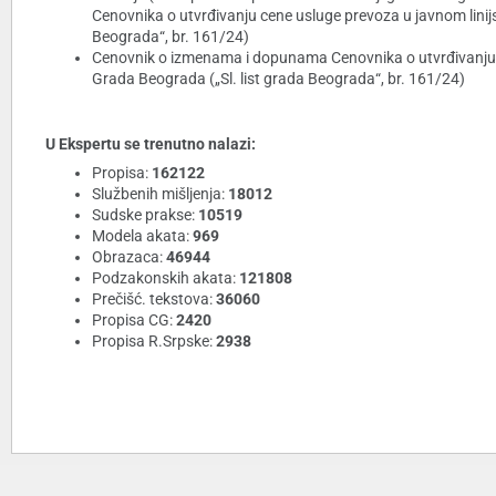
Cenovnika o utvrđivanju cene usluge prevoza u javnom linijs
Beograda“, br. 161/24)
Cenovnik o izmenama i dopunama Cenovnika o utvrđivanju ce
Grada Beograda („Sl. list grada Beograda“, br. 161/24)
U Ekspertu se trenutno nalazi:
Propisa:
162122
Službenih mišljenja:
18012
Sudske prakse:
10519
Modela akata:
969
Obrazaca:
46944
Podzakonskih akata:
121808
Prečišć. tekstova:
36060
Propisa CG:
2420
Propisa R.Srpske:
2938