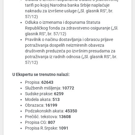
tarifi po kojoj Narodna banka Srbije naplaćuje
naknadu za izvršene usluge („Sl. glasnik RS“, br.
57/12)
Odluka o izmenama i dopunama Statuta
Republičkog fonda za zdravstveno osiguranje („Sl.
glasnik RS“, br. 57/12)
Pravilnik o načinu dostavljanja i obrascu prijave
potraživanja dospelih neizmirenih obaveza
društvenih preduzeća po izvršnim presudama za
potraživanja iz radnih odnosa („Sl. glasnik RS“, br.
57/12)
U Ekspertu se trenutno nalazi:
Propisa:
62643
Službenih mišljenja:
10772
Sudske prakse:
6259
Modela akata:
513
Obrazaca:
16199
Podzakonskih akata:
45350
Prečišć. tekstova:
13608
Propisa CG:
807
Propisa R.Srpske:
1091