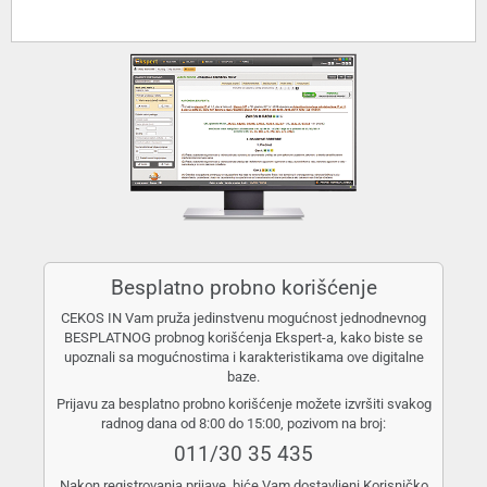
Besplatno probno korišćenje
CEKOS IN Vam pruža jedinstvenu mogućnost jednodnevnog
BESPLATNOG probnog korišćenja Ekspert-a, kako biste se
upoznali sa mogućnostima i karakteristikama ove digitalne
baze.
Prijavu za besplatno probno korišćenje možete izvršiti svakog
radnog dana od 8:00 do 15:00, pozivom na broj:
011/30 35 435
Nakon registrovanja prijave, biće Vam dostavljeni Korisničko