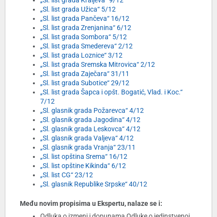
„Sl. list grada Kraljeva“ 9/12
„Sl. list grada Užica“ 5/12
„Sl. list grada Pančeva“ 16/12
„Sl. list grada Zrenjanina“ 6/12
„Sl. list grada Sombora“ 5/12
„Sl. list grada Smedereva“ 2/12
„Sl. list grada Loznice“ 3/12
„Sl. list grada Sremska Mitrovica“ 2/12
„Sl. list grada Zaječara“ 31/11
„Sl. list grada Subotice“ 29/12
„Sl. list grada Šapca i opšt. Bogatić, Vlad. i Koc.“
7/12
„Sl. glasnik grada Požarevca“ 4/12
„Sl. glasnik grada Jagodina“ 4/12
„Sl. glasnik grada Leskovca“ 4/12
„Sl. glasnik grada Valjeva“ 4/12
„Sl. glasnik grada Vranja“ 23/11
„Sl. list opština Srema“ 16/12
„Sl. list opštine Kikinda“ 6/12
„Sl. list CG“ 23/12
„Sl. glasnik Republike Srpske“ 40/12
Među novim propisima u Ekspertu, nalaze se i:
Odluka o izmeni i dopunama Odluke o jedinstvenoj