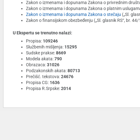
Zakon o izmenama i dopunama Zakona o privrednim društvim
Zakon o izmenama i dopunama Zakona o platnim uslugama (
Zakon o izmenama i dopunama Zakona o stečaju
(„Sl. glas
Zakon o finansijskom obezbeđenju („Sl. glasnik RS“, br. 44
U Ekspertu se trenutno nalazi:
Propisa:
109246
Službenih mišljenja:
15295
Sudske prakse:
8669
Modela akata:
790
Obrazaca:
31026
Podzakonskih akata:
80713
Prečišć. tekstova:
24676
Propisa CG:
1636
Propisa R.Srpske:
2014