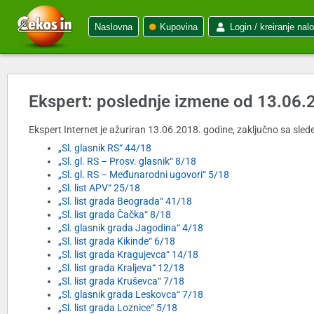
Naslovna
Kupovina
Login / kreiranje nal
Ekspert: poslednje izmene od 13.06.
Ekspert Internet je ažuriran 13.06.2018. godine, zaključno sa slede
„Sl. glasnik RS“ 44/18
„Sl. gl. RS – Prosv. glasnik“ 8/18
„Sl. gl. RS – Međunarodni ugovori“ 5/18
„Sl. list APV“ 25/18
„Sl. list grada Beograda“ 41/18
„Sl. list grada Čačka“ 8/18
„Sl. glasnik grada Jagodina“ 4/18
„Sl. list grada Kikinde“ 6/18
„Sl. list grada Kragujevca“ 14/18
„Sl. list grada Kraljeva“ 12/18
„Sl. list grada Kruševca“ 7/18
„Sl. glasnik grada Leskovca“ 7/18
„Sl. list grada Loznice“ 5/18