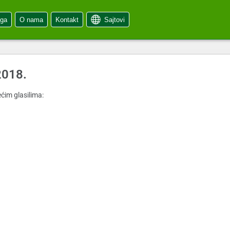
oga
O nama
Kontakt
Sajtovi
2018.
ćim glasilima: