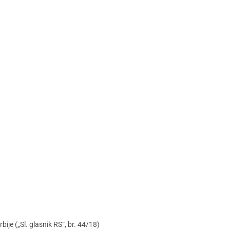
e („Sl. glasnik RS“, br. 44/18)