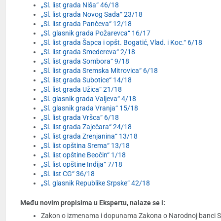
„Sl. list grada Niša“ 46/18
„Sl. list grada Novog Sada“ 23/18
„Sl. list grada Pančeva“ 12/18
„Sl. glasnik grada Požarevca“ 16/17
„Sl. list grada Šapca i opšt. Bogatić, Vlad. i Koc.“ 6/18
„Sl. list grada Smedereva“ 2/18
„Sl. list grada Sombora“ 9/18
„Sl. list grada Sremska Mitrovica“ 6/18
„Sl. list grada Subotice“ 14/18
„Sl. list grada Užica“ 21/18
„Sl. glasnik grada Valjeva“ 4/18
„Sl. glasnik grada Vranja“ 15/18
„Sl. list grada Vršca“ 6/18
„Sl. list grada Zaječara“ 24/18
„Sl. list grada Zrenjanina“ 13/18
„Sl. list opština Srema“ 13/18
„Sl. list opštine Beočin“ 1/18
„Sl. list opštine Inđija“ 7/18
„Sl. list CG“ 36/18
„Sl. glasnik Republike Srpske“ 42/18
Među novim propisima u Ekspertu, nalaze se i:
Zakon o izmenama i dopunama Zakona o Narodnoj banci Srbij