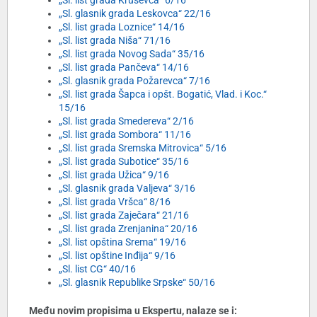
„Sl. list grada Kruševca“ 6/16
„Sl. glasnik grada Leskovca“ 22/16
„Sl. list grada Loznice“ 14/16
„Sl. list grada Niša“ 71/16
„Sl. list grada Novog Sada“ 35/16
„Sl. list grada Pančeva“ 14/16
„Sl. glasnik grada Požarevca“ 7/16
„Sl. list grada Šapca i opšt. Bogatić, Vlad. i Koc.“
15/16
„Sl. list grada Smedereva“ 2/16
„Sl. list grada Sombora“ 11/16
„Sl. list grada Sremska Mitrovica“ 5/16
„Sl. list grada Subotice“ 35/16
„Sl. list grada Užica“ 9/16
„Sl. glasnik grada Valjeva“ 3/16
„Sl. list grada Vršca“ 8/16
„Sl. list grada Zaječara“ 21/16
„Sl. list grada Zrenjanina“ 20/16
„Sl. list opština Srema“ 19/16
„Sl. list opštine Inđija“ 9/16
„Sl. list CG“ 40/16
„Sl. glasnik Republike Srpske“ 50/16
Među novim propisima u Ekspertu, nalaze se i: