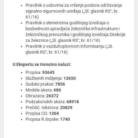
Pravilnik o uslovima za vršenje poslova održavanja
signalno-sigurnosnih uređaja („Sl. glasnik RS“, br.
61/16)
Pravilnik o elementima godišnjeg izveštaja o
bezbednosti upravljača železničke infrastrukture i
železničkog prevoznika i godišnjeg izveštaja Direkcije
za železnice („Sl. glasnik RS“, br. 61/16)
Pravilnik o vazduhoplovnom informisanju („Sl.
glasnik RS“, br. 61/16)
U Ekspertu se trenutno nalazi:
Propisa:
93645
Službenih mišljenja:
13650
Sudske prakse:
7856
Modela akata:
686
Obrazaca:
26372
Podzakonskih akata:
68918
Prečišć. tekstova:
20829
Propisa CG:
1304
Propisa R.Srpske:
1740