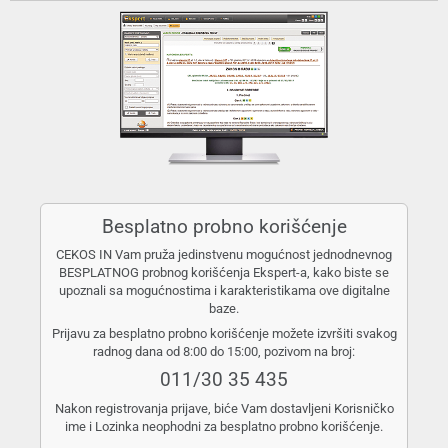
Besplatno probno korišćenje
CEKOS IN Vam pruža jedinstvenu mogućnost jednodnevnog
BESPLATNOG probnog korišćenja Ekspert-a, kako biste se
upoznali sa mogućnostima i karakteristikama ove digitalne
baze.
Prijavu za besplatno probno korišćenje možete izvršiti svakog
radnog dana od 8:00 do 15:00, pozivom na broj:
011/30 35 435
Nakon registrovanja prijave, biće Vam dostavljeni Korisničko
ime i Lozinka neophodni za besplatno probno korišćenje.