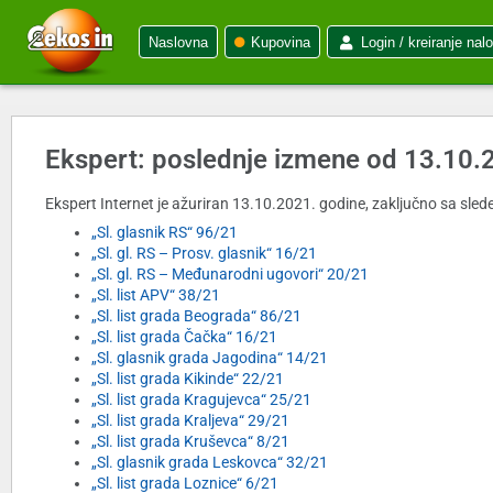
Naslovna
Kupovina
Login / kreiranje nal
Ekspert: poslednje izmene od 13.10.
Ekspert Internet je ažuriran 13.10.2021. godine, zaključno sa slede
„Sl. glasnik RS“ 96/21
„Sl. gl. RS – Prosv. glasnik“ 16/21
„Sl. gl. RS – Međunarodni ugovori“ 20/21
„Sl. list APV“ 38/21
„Sl. list grada Beograda“ 86/21
„Sl. list grada Čačka“ 16/21
„Sl. glasnik grada Jagodina“ 14/21
„Sl. list grada Kikinde“ 22/21
„Sl. list grada Kragujevca“ 25/21
„Sl. list grada Kraljeva“ 29/21
„Sl. list grada Kruševca“ 8/21
„Sl. glasnik grada Leskovca“ 32/21
„Sl. list grada Loznice“ 6/21