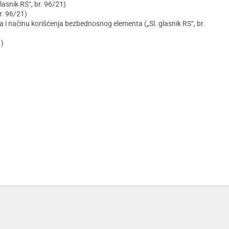
asnik RS“, br. 96/21)
br. 96/21)
ja i načinu korišćenja bezbednosnog elementa („Sl. glasnik RS“, br.
1)