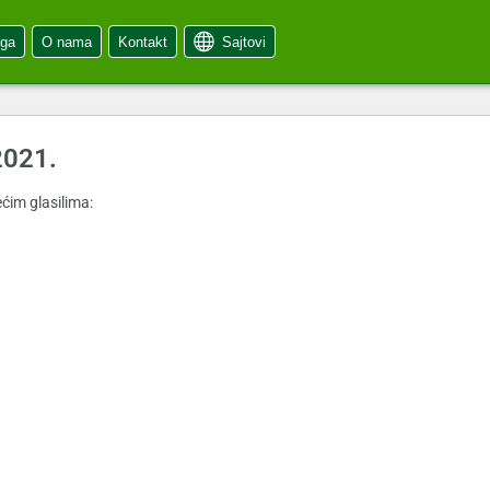
oga
O nama
Kontakt
Sajtovi
2021.
ćim glasilima: