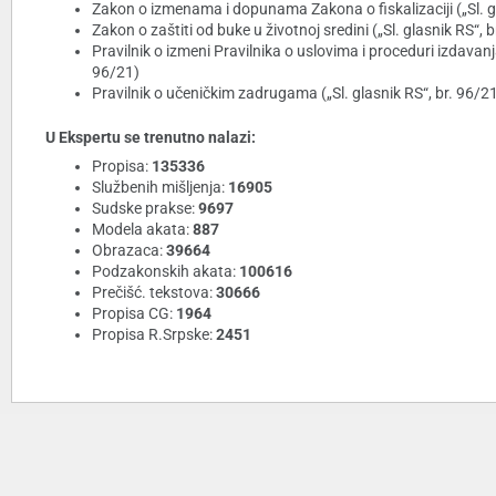
Zakon o izmenama i dopunama Zakona o fiskalizaciji („Sl. gl
Zakon o zaštiti od buke u životnoj sredini („Sl. glasnik RS“, 
Pravilnik o izmeni Pravilnika o uslovima i proceduri izdavan
96/21)
Pravilnik o učeničkim zadrugama („Sl. glasnik RS“, br. 96/2
U Ekspertu se trenutno nalazi:
Propisa:
135336
Službenih mišljenja:
16905
Sudske prakse:
9697
Modela akata:
887
Obrazaca:
39664
Podzakonskih akata:
100616
Prečišć. tekstova:
30666
Propisa CG:
1964
Propisa R.Srpske:
2451