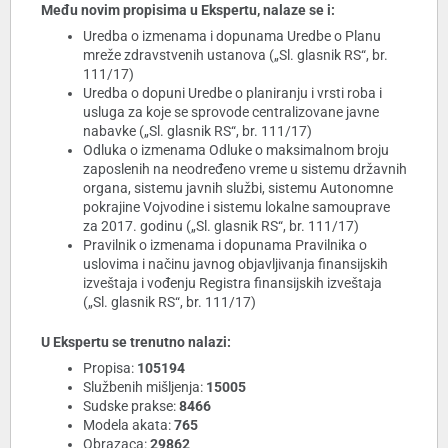
Među novim propisima u Ekspertu, nalaze se i:
Uredba o izmenama i dopunama Uredbe o Planu
mreže zdravstvenih ustanova („Sl. glasnik RS“, br.
111/17)
Uredba o dopuni Uredbe o planiranju i vrsti roba i
usluga za koje se sprovode centralizovane javne
nabavke („Sl. glasnik RS“, br. 111/17)
Odluka o izmenama Odluke o maksimalnom broju
zaposlenih na neodređeno vreme u sistemu državnih
organa, sistemu javnih službi, sistemu Autonomne
pokrajine Vojvodine i sistemu lokalne samouprave
za 2017. godinu („Sl. glasnik RS“, br. 111/17)
Pravilnik o izmenama i dopunama Pravilnika o
uslovima i načinu javnog objavljivanja finansijskih
izveštaja i vođenju Registra finansijskih izveštaja
(„Sl. glasnik RS“, br. 111/17)
U Ekspertu se trenutno nalazi:
Propisa:
105194
Službenih mišljenja:
15005
Sudske prakse:
8466
Modela akata:
765
Obrazaca:
29862