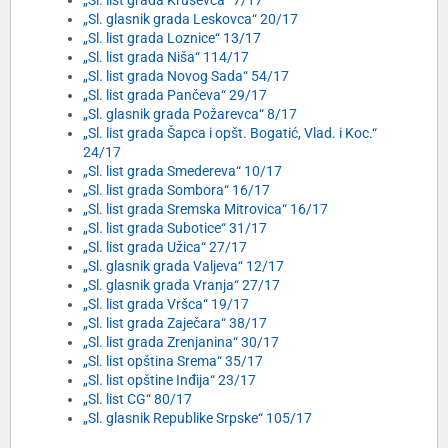
„Sl. list grada Kruševca“ 7/17
„Sl. glasnik grada Leskovca“ 20/17
„Sl. list grada Loznice“ 13/17
„Sl. list grada Niša“ 114/17
„Sl. list grada Novog Sada“ 54/17
„Sl. list grada Pančeva“ 29/17
„Sl. glasnik grada Požarevca“ 8/17
„Sl. list grada Šapca i opšt. Bogatić, Vlad. i Koc.“
24/17
„Sl. list grada Smedereva“ 10/17
„Sl. list grada Sombora“ 16/17
„Sl. list grada Sremska Mitrovica“ 16/17
„Sl. list grada Subotice“ 31/17
„Sl. list grada Užica“ 27/17
„Sl. glasnik grada Valjeva“ 12/17
„Sl. glasnik grada Vranja“ 27/17
„Sl. list grada Vršca“ 19/17
„Sl. list grada Zaječara“ 38/17
„Sl. list grada Zrenjanina“ 30/17
„Sl. list opština Srema“ 35/17
„Sl. list opštine Inđija“ 23/17
„Sl. list CG“ 80/17
„Sl. glasnik Republike Srpske“ 105/17