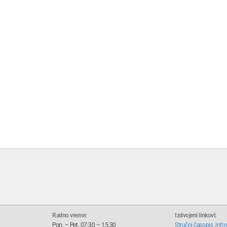
Radno vreme:
Izdvojeni linkovi:
Pon. – Pet. 07:30 – 15:30
Stručni časopis „Info