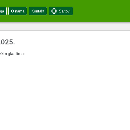
oga
O nama
Kontakt
Sajtovi
2025.
ćim glasilima: