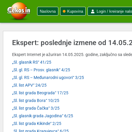
Naslovna
Kupovina
Login / kreiranje nal
Ekspert: poslednje izmene od 14.05.
Ekspert Internet je ažuriran 14.05.2025. godine, zaključno sa slede
„Sl. glasnik RS“ 41/25
„Sl. gl. RS – Prosv. glasnik“ 4/25
„Sl. gl. RS – Međunarodni ugovori“ 3/25
„Sl. list APV“ 24/25
„Sl. list grada Beograda“ 17/25
„Sl. list grada Bora“ 10/25
„Sl. list grada Čačka“ 3/25
„Sl. glasnik grada Jagodina“ 6/25
„Sl. list grada Kikinde“ 2/25
„Sl. list grada Kragujevca“ 6/25