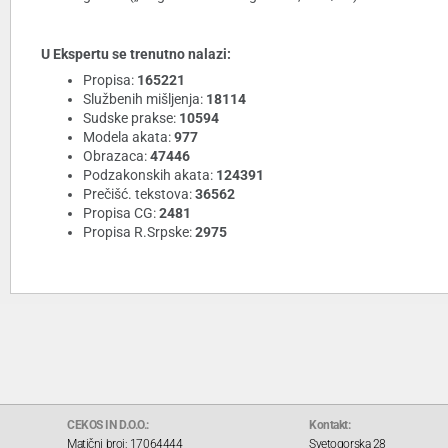
U Ekspertu se trenutno nalazi:
Propisa:
165221
Službenih mišljenja:
18114
Sudske prakse:
10594
Modela akata:
977
Obrazaca:
47446
Podzakonskih akata:
124391
Prečišć. tekstova:
36562
Propisa CG:
2481
Propisa R.Srpske:
2975
CEKOS IN D.O.O.:
Kontakt:
Matični broj: 17064444
Svetogorska 28