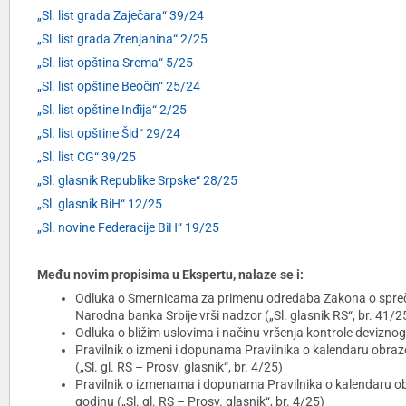
„Sl. list grada Zaječara“ 39/24
„Sl. list grada Zrenjanina“ 2/25
„Sl. list opština Srema“ 5/25
„Sl. list opštine Beočin“ 25/24
„Sl. list opštine Inđija“ 2/25
„Sl. list opštine Šid“ 29/24
„Sl. list CG“ 39/25
„Sl. glasnik Republike Srpske“ 28/25
„Sl. glasnik BiH“ 12/25
„Sl. novine Federacije BiH“ 19/25
Među novim propisima u Ekspertu, nalaze se i:
Odluka o Smernicama za primenu odredaba Zakona o sprečav
Narodna banka Srbije vrši nadzor („Sl. glasnik RS“, br. 41/2
Odluka o bližim uslovima i načinu vršenja kontrole deviznog 
Pravilnik o izmeni i dopunama Pravilnika o kalendaru obr
(„Sl. gl. RS – Prosv. glasnik“, br. 4/25)
Pravilnik o izmenama i dopunama Pravilnika o kalendaru o
godinu („Sl. gl. RS – Prosv. glasnik“, br. 4/25)