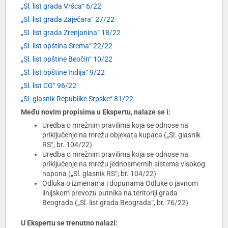
„Sl. list grada Vršca“ 6/22
„Sl. list grada Zaječara“ 27/22
„Sl. list grada Zrenjanina“ 18/22
„Sl. list opština Srema“ 22/22
„Sl. list opštine Beočin“ 10/22
„Sl. list opštine Inđija“ 9/22
„Sl. list CG“ 96/22
„Sl. glasnik Republike Srpske“ 81/22
Među novim propisima u Ekspertu, nalaze se i:
Uredba o mrežnim pravilima koja se odnose na
priključenje na mrežu objekata kupaca („Sl. glasnik
RS“, br. 104/22)
Uredba o mrežnim pravilima koja se odnose na
priključenje na mrežu jednosmernih sistema visokog
napona („Sl. glasnik RS“, br. 104/22)
Odluka o izmenama i dopunama Odluke o javnom
linijskom prevozu putnika na teritoriji grada
Beograda („Sl. list grada Beograda“, br. 76/22)
U Ekspertu se trenutno nalazi: