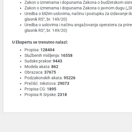
Zakon o izmenama i dopunama Zakona o budžetskom sistemu
Zakon o izmenama i dopunama Zakona o javnom dugu („Sl. 
Uredba o bližim uslovima, načinu i postupku za izdavanje do
glasnik RS“, br. 149/20)
Uredba o uslovima i načinu angažovanja operatera za priređi
glasnik RS“, br. 149/20)
U Ekspertu se trenutno nalazi:
Propisa:
128404
Službenih mišljenja:
16558
Sudske prakse:
9443
Modela akata:
862
Obrazaca:
37675
Podzakonskih akata:
95226
Prečišć. tekstova:
29073
Propisa CG:
1895
Propisa R.Srpske:
2318