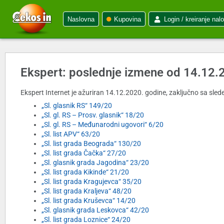
Naslovna
Kupovina
Login / kreiranje nal
Ekspert: poslednje izmene od 14.12.
Ekspert Internet je ažuriran 14.12.2020. godine, zaključno sa slede
„Sl. glasnik RS“ 149/20
„Sl. gl. RS – Prosv. glasnik“ 18/20
„Sl. gl. RS – Međunarodni ugovori“ 6/20
„Sl. list APV“ 63/20
„Sl. list grada Beograda“ 130/20
„Sl. list grada Čačka“ 27/20
„Sl. glasnik grada Jagodina“ 23/20
„Sl. list grada Kikinde“ 21/20
„Sl. list grada Kragujevca“ 35/20
„Sl. list grada Kraljeva“ 48/20
„Sl. list grada Kruševca“ 14/20
„Sl. glasnik grada Leskovca“ 42/20
„Sl. list grada Loznice“ 24/20