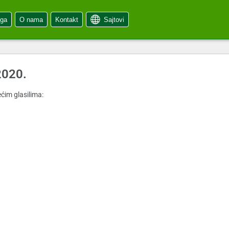
oga
O nama
Kontakt
Sajtovi
2020.
ćim glasilima: