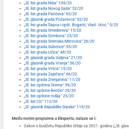
„Sl. list grada Niša“ 109/20
„Sl. list grada Novog Sada“ 52/20
„Sl. list grada Pančeva“ 63/20
„Sl. glasnik grada Požarevca“ 32/20
„Sl. list grada Šapca i opšt. Bogatić, Vlad. i Koc.“ 5/20
„Sl. list grada Smedereva“ 15/20
„Sl. list grada Sombora“ 25/20
„Sl. list grada Sremska Mitrovica“ 26/20
„Sl. list grada Subotice“ 55/20
„Sl. list grada Užica“ 48/20
„Sl. glasnik grada Valjeva“ 21/20
„Sl. glasnik grada Vranja“ 36/20
„Sl. list grada Vršca“ 15/20
„Sl. list grada Zaječara“ 66/20
„Sl. list grada Zrenjanina“ 17/20
„Sl. list opština Srema“ 39/20
„Sl. list opštine Beočin“ 29/20
„Sl. list opštine Inđija“ 25/20
„Sl. list CG“ 112/20
„Sl. glasnik Republike Srpske“ 119/20
Među novim propisima u Ekspertu, nalaze se i:
Zakon o budžetu Republike Srbije za 2021. godinu („Sl. glas