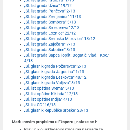
„Sl. list grada Kraljeva“ 1/13
„Sl. list grada Užica“ 19/12
„Sl. list grada Pančeva“ 2/13
„Sl. list grada Zrenjanina“ 11/13
„Sl. list grada Sombora“ 3/13
„Sl. list grada Smedereva“ 2/13
„Sl. list grada Loznice“ 22/12
„Sl. list grada Sremska Mitrovica“ 18/12
„Sl. list grada Zaječara“ 7/13
„Sl. list grada Subotice“ 8/13
„Sl. list grada Šapca i opšt. Bogatić, Vlad. i Koc.“
4/13
„Sl. glasnik grada Požarevca“ 2/13
„Sl. glasnik grada Jagodina“ 1/13
„Sl. glasnik grada Leskovca“ 48/12
„Sl. glasnik grada Valjeva“ 3/13
„Sl. list opština Srema“ 5/13
„Sl. list opštine Kikinda“ 12/13
„Sl. list opštine Inđija“ 4/13
„Sl. list CG“ 16/13
„Sl. glasnik Republike Srpske“ 28/13
Među novim propisima u Ekspertu, nalaze se i:
Pravilnik o usklađenim iznosima naknade za