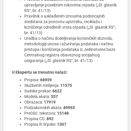
upravljanje posebnim tokovima otpada („Sl. glasnik
RS“, br. 41/13)
Pravilnik o usklađenim iznosima podsticajnih
sredstava za ponovnu upotrebu, reciklažu i
korišćenje određenih vrsta otpada („Sl. glasnik RS“,
br. 41/13)
Uredba o načinu dodeljivanja korisničkih dozvola,
metodologiji unosa i ažuriranja podataka i načinu
pristupa i korišćenja podataka iz Jedinstvene baze
Centralnog registra obaveznog socijalnog
osiguranja („Sl. glasnik RS“, br. 41/13)
U Ekspertu se trenutno nalazi:
Propisa:
68959
Službenih mišljenja:
11575
Sudske prakse:
6622
Modela akata:
557
Obrazaca:
17919
Podzakonskih akata:
49993
Prečišć. tekstova:
15148
Propisa CG:
892
Propisa R.Srpske:
1307