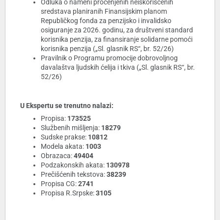
Odluka o nameni procenjenih neiskorišćenih
sredstava planiranih Finansijskim planom
Republičkog fonda za penzijsko i invalidsko
osiguranje za 2026. godinu, za društveni standard
korisnika penzija, za finansiranje solidarne pomoći
korisnika penzija („Sl. glasnik RS“, br. 52/26)
Pravilnik o Programu promocije dobrovoljnog
davalaštva ljudskih ćelija i tkiva („Sl. glasnik RS“, br.
52/26)
U Ekspertu se trenutno nalazi:
Propisa:
173525
Službenih mišljenja:
18279
Sudske prakse:
10812
Modela akata:
1003
Obrazaca:
49404
Podzakonskih akata:
130978
Prečišćenih tekstova:
38239
Propisa CG:
2741
Propisa R.Srpske:
3105