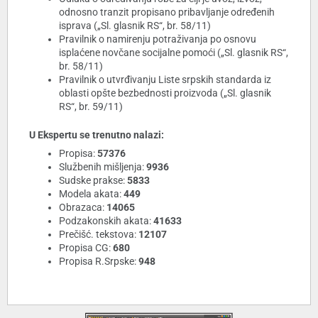
odnosno tranzit propisano pribavljanje određenih
isprava („Sl. glasnik RS“, br. 58/11)
Pravilnik o namirenju potraživanja po osnovu
isplaćene novčane socijalne pomoći („Sl. glasnik RS“,
br. 58/11)
Pravilnik o utvrđivanju Liste srpskih standarda iz
oblasti opšte bezbednosti proizvoda („Sl. glasnik
RS“, br. 59/11)
U Ekspertu se trenutno nalazi:
Propisa:
57376
Službenih mišljenja:
9936
Sudske prakse:
5833
Modela akata:
449
Obrazaca:
14065
Podzakonskih akata:
41633
Prečišć. tekstova:
12107
Propisa CG:
680
Propisa R.Srpske:
948