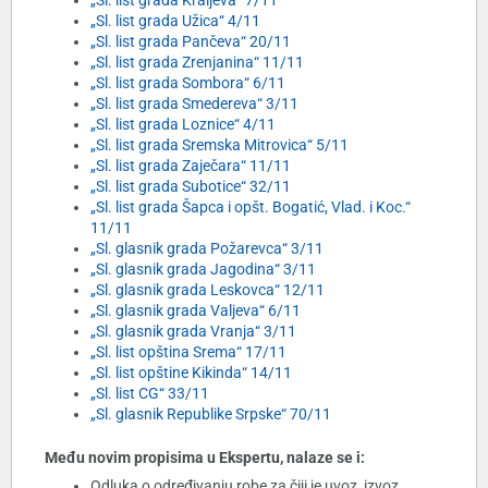
„Sl. list grada Kraljeva“ 7/11
„Sl. list grada Užica“ 4/11
„Sl. list grada Pančeva“ 20/11
„Sl. list grada Zrenjanina“ 11/11
„Sl. list grada Sombora“ 6/11
„Sl. list grada Smedereva“ 3/11
„Sl. list grada Loznice“ 4/11
„Sl. list grada Sremska Mitrovica“ 5/11
„Sl. list grada Zaječara“ 11/11
„Sl. list grada Subotice“ 32/11
„Sl. list grada Šapca i opšt. Bogatić, Vlad. i Koc.“
11/11
„Sl. glasnik grada Požarevca“ 3/11
„Sl. glasnik grada Jagodina“ 3/11
„Sl. glasnik grada Leskovca“ 12/11
„Sl. glasnik grada Valjeva“ 6/11
„Sl. glasnik grada Vranja“ 3/11
„Sl. list opština Srema“ 17/11
„Sl. list opštine Kikinda“ 14/11
„Sl. list CG“ 33/11
„Sl. glasnik Republike Srpske“ 70/11
Među novim propisima u Ekspertu, nalaze se i:
Odluka o određivanju robe za čiji je uvoz, izvoz,