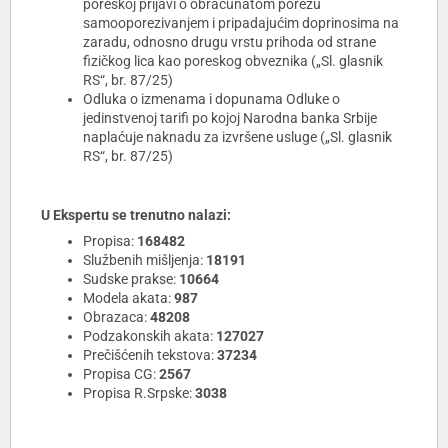
poreskoj prijavi o obračunatom porezu
samooporezivanjem i pripadajućim doprinosima na
zaradu, odnosno drugu vrstu prihoda od strane
fizičkog lica kao poreskog obveznika („Sl. glasnik
RS“, br. 87/25)
Odluka o izmenama i dopunama Odluke o
jedinstvenoj tarifi po kojoj Narodna banka Srbije
naplaćuje naknadu za izvršene usluge („Sl. glasnik
RS“, br. 87/25)
U Ekspertu se trenutno nalazi:
Propisa:
168482
Službenih mišljenja:
18191
Sudske prakse:
10664
Modela akata:
987
Obrazaca:
48208
Podzakonskih akata:
127027
Prečišćenih tekstova:
37234
Propisa CG:
2567
Propisa R.Srpske:
3038