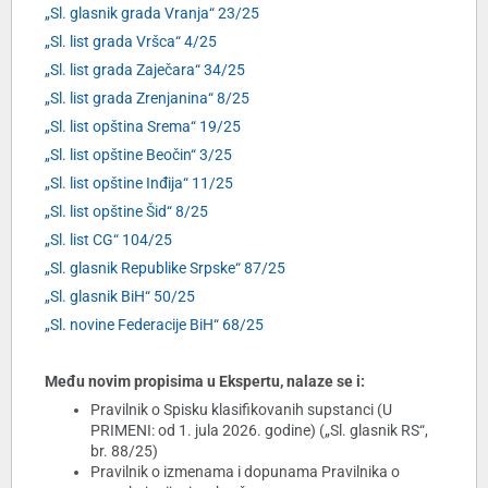
„Sl. glasnik grada Vranja“ 23/25
„Sl. list grada Vršca“ 4/25
„Sl. list grada Zaječara“ 34/25
„Sl. list grada Zrenjanina“ 8/25
„Sl. list opština Srema“ 19/25
„Sl. list opštine Beočin“ 3/25
„Sl. list opštine Inđija“ 11/25
„Sl. list opštine Šid“ 8/25
„Sl. list CG“ 104/25
„Sl. glasnik Republike Srpske“ 87/25
„Sl. glasnik BiH“ 50/25
„Sl. novine Federacije BiH“ 68/25
Među novim propisima u Ekspertu, nalaze se i:
Pravilnik o Spisku klasifikovanih supstanci (U
PRIMENI: od 1. jula 2026. godine) („Sl. glasnik RS“,
br. 88/25)
Pravilnik o izmenama i dopunama Pravilnika o