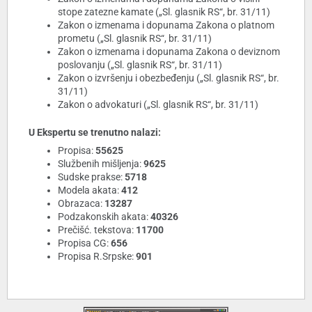
stope zatezne kamate („Sl. glasnik RS“, br. 31/11)
Zakon o izmenama i dopunama Zakona o platnom
prometu („Sl. glasnik RS“, br. 31/11)
Zakon o izmenama i dopunama Zakona o deviznom
poslovanju („Sl. glasnik RS“, br. 31/11)
Zakon o izvršenju i obezbeđenju („Sl. glasnik RS“, br.
31/11)
Zakon o advokaturi („Sl. glasnik RS“, br. 31/11)
U Ekspertu se trenutno nalazi:
Propisa:
55625
Službenih mišljenja:
9625
Sudske prakse:
5718
Modela akata:
412
Obrazaca:
13287
Podzakonskih akata:
40326
Prečišć. tekstova:
11700
Propisa CG:
656
Propisa R.Srpske:
901