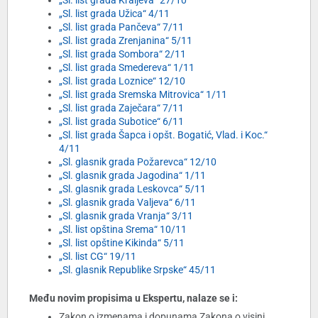
„Sl. list grada Kraljeva“ 27/10
„Sl. list grada Užica“ 4/11
„Sl. list grada Pančeva“ 7/11
„Sl. list grada Zrenjanina“ 5/11
„Sl. list grada Sombora“ 2/11
„Sl. list grada Smedereva“ 1/11
„Sl. list grada Loznice“ 12/10
„Sl. list grada Sremska Mitrovica“ 1/11
„Sl. list grada Zaječara“ 7/11
„Sl. list grada Subotice“ 6/11
„Sl. list grada Šapca i opšt. Bogatić, Vlad. i Koc.“
4/11
„Sl. glasnik grada Požarevca“ 12/10
„Sl. glasnik grada Jagodina“ 1/11
„Sl. glasnik grada Leskovca“ 5/11
„Sl. glasnik grada Valjeva“ 6/11
„Sl. glasnik grada Vranja“ 3/11
„Sl. list opština Srema“ 10/11
„Sl. list opštine Kikinda“ 5/11
„Sl. list CG“ 19/11
„Sl. glasnik Republike Srpske“ 45/11
Među novim propisima u Ekspertu, nalaze se i:
Zakon o izmenama i dopunama Zakona o visini