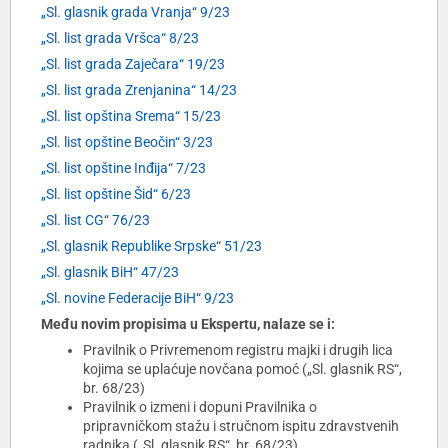
„Sl. glasnik grada Vranja“ 9/23
„Sl. list grada Vršca“ 8/23
„Sl. list grada Zaječara“ 19/23
„Sl. list grada Zrenjanina“ 14/23
„Sl. list opština Srema“ 15/23
„Sl. list opštine Beočin“ 3/23
„Sl. list opštine Inđija“ 7/23
„Sl. list opštine Šid“ 6/23
„Sl. list CG“ 76/23
„Sl. glasnik Republike Srpske“ 51/23
„Sl. glasnik BiH“ 47/23
„Sl. novine Federacije BiH“ 9/23
Među novim propisima u Ekspertu, nalaze se i:
Pravilnik o Privremenom registru majki i drugih lica
kojima se uplaćuje novčana pomoć („Sl. glasnik RS“,
br. 68/23)
Pravilnik o izmeni i dopuni Pravilnika o
pripravničkom stažu i stručnom ispitu zdravstvenih
radnika („Sl. glasnik RS“, br. 68/23)