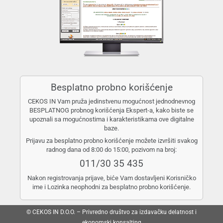
Besplatno probno korišćenje
CEKOS IN Vam pruža jedinstvenu mogućnost jednodnevnog
BESPLATNOG probnog korišćenja Ekspert-a, kako biste se
upoznali sa mogućnostima i karakteristikama ove digitalne
baze.
Prijavu za besplatno probno korišćenje možete izvršiti svakog
radnog dana od 8:00 do 15:00, pozivom na broj:
011/30 35 435
Nakon registrovanja prijave, biće Vam dostavljeni Korisničko
ime i Lozinka neophodni za besplatno probno korišćenje.
© CEKOS IN D.O.O. – Privredno društvo za izdavačku delatnost i
ekonomski konsalting