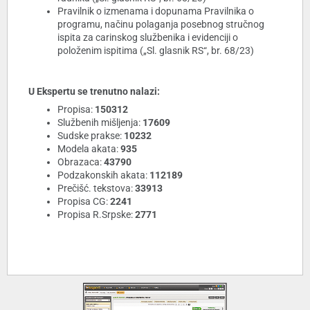
Pravilnik o izmenama i dopunama Pravilnika o
programu, načinu polaganja posebnog stručnog
ispita za carinskog službenika i evidenciji o
položenim ispitima („Sl. glasnik RS“, br. 68/23)
U Ekspertu se trenutno nalazi:
Propisa:
150312
Službenih mišljenja:
17609
Sudske prakse:
10232
Modela akata:
935
Obrazaca:
43790
Podzakonskih akata:
112189
Prečišć. tekstova:
33913
Propisa CG:
2241
Propisa R.Srpske:
2771