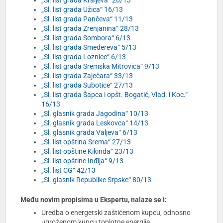
„Sl. list grada Kraljeva“ 20/13
„Sl. list grada Užica“ 16/13
„Sl. list grada Pančeva“ 11/13
„Sl. list grada Zrenjanina“ 28/13
„Sl. list grada Sombora“ 6/13
„Sl. list grada Smedereva“ 5/13
„Sl. list grada Loznice“ 6/13
„Sl. list grada Sremska Mitrovica“ 9/13
„Sl. list grada Zaječara“ 33/13
„Sl. list grada Subotice“ 27/13
„Sl. list grada Šapca i opšt. Bogatić, Vlad. i Koc.“
16/13
„Sl. glasnik grada Jagodina“ 10/13
„Sl. glasnik grada Leskovca“ 14/13
„Sl. glasnik grada Valjeva“ 6/13
„Sl. list opština Srema“ 27/13
„Sl. list opštine Kikinda“ 23/13
„Sl. list opštine Inđija“ 9/13
„Sl. list CG“ 42/13
„Sl. glasnik Republike Srpske“ 80/13
Među novim propisima u Ekspertu, nalaze se i:
Uredba o energetski zaštićenom kupcu, odnosno
ugroženom kupcu toplotne energije