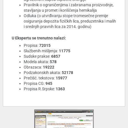
Pravilnik o ograničenjima i zabranama proizvodnje,
stavljanja u promet i korišćenja hemikalija
Odluka (o utvrđivanju stope tromesečne premije
osiguranja depozita fizičkih lica, preduzetnika i malih
i srednjih pravnih lica za 2014. godinu)
U Ekspertu se trenutno nalazi:
Propisa:
72015
Službenih mišljenja:
11775
Sudske prakse:
6857
Modela akata:
578
Obrazaca:
19222
Podzakonskih akata:
52178
Prečišć. tekstova:
15977
Propisa CG:
945
Propisa R.Srpske:
1363