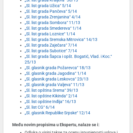
„Sl. list grada Kraljeva“ 30/13
„Sl. list grada Užica“ 5/14
„Sl. list grada Pančeva“ 5/14
„Sl. list grada Zrenjanina“ 4/14
„Sl. list grada Sombora“ 11/13
„Sl. list grada Smedereva“ 1/14
„Sl. list grada Loznice“ 1/14
„Sl. list grada Sremska Mitrovica“ 14/13
„Sl. list grada Zaječara“ 7/14
„Sl. list grada Subotice“ 7/14
„Sl. list grada Šapca i opšt. Bogatić, Vlad. i Koc.“
25/13
„Sl. glasnik grada Požarevca“ 18/13
„Sl. glasnik grada Jagodina“ 1/14
„Sl. glasnik grada Leskovca“ 23/13
„Sl. glasnik grada Valjeva“ 11/13
„Sl. list opština Srema“ 39/13
„Sl. list opštine Kikinda“ 2/14
„Sl. list opštine Inđija“ 16/13
„Sl. list CG“ 6/14
„Sl. glasnik Republike Srpske“ 12/14
Među novim propisima u Ekspertu, nalaze se i:
Odluka o visini takse za ocenu ispunjenosti uslova i