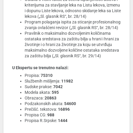
kriterijuma za stavljanje leka na Listu lekova, izmenu
i dopunu Liste lekova, odnosno skidanje leka sa Liste
lekova („Sl. glasnik RS“, br. 28/14)
Program polaganja ispita za sticanje profesionalnog
zvanja ovlašćeni revizor („Sl. glasnik RS“, br. 28/14)
Pravilnik o maksimalno dozvoljenim količinama
ostataka sredstava za zaštitu bilja u hrani i hrani za
životinje i o hrani za životinje za koju se utvrđuju
maksimalno dozvoljene količine ostataka sredstava
za zaštitu bilja („Sl. glasnik RS“, br. 29/14)
U Ekspertu se trenutno nalazi:
Propisa:
75310
Službenih mišljenja:
11982
Sudske prakse:
7042
Modela akata:
595
Obrazaca:
20863
Podzakonskih akata:
54600
Prečišć. tekstova:
16896
Propisa CG:
988
Propisa R.Srpske:
1444