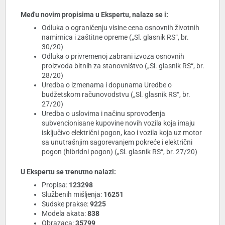
Među novim propisima u Ekspertu, nalaze se i:
Odluka o ograničenju visine cena osnovnih životnih
namirnica i zaštitne opreme („Sl. glasnik RS“, br.
30/20)
Odluka o privremenoj zabrani izvoza osnovnih
proizvoda bitnih za stanovništvo („Sl. glasnik RS“, br.
28/20)
Uredba o izmenama i dopunama Uredbe o
budžetskom računovodstvu („Sl. glasnik RS“, br.
27/20)
Uredba o uslovima i načinu sprovođenja
subvencionisane kupovine novih vozila koja imaju
isključivo električni pogon, kao i vozila koja uz motor
sa unutrašnjim sagorevanjem pokreće i električni
pogon (hibridni pogon) („Sl. glasnik RS“, br. 27/20)
U Ekspertu se trenutno nalazi:
Propisa:
123298
Službenih mišljenja:
16251
Sudske prakse:
9225
Modela akata:
838
Obrazaca:
35799