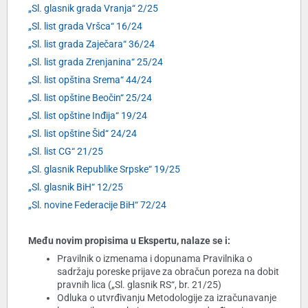
„Sl. glasnik grada Vranja“ 2/25
„Sl. list grada Vršca“ 16/24
„Sl. list grada Zaječara“ 36/24
„Sl. list grada Zrenjanina“ 25/24
„Sl. list opština Srema“ 44/24
„Sl. list opštine Beočin“ 25/24
„Sl. list opštine Inđija“ 19/24
„Sl. list opštine Šid“ 24/24
„Sl. list CG“ 21/25
„Sl. glasnik Republike Srpske“ 19/25
„Sl. glasnik BiH“ 12/25
„Sl. novine Federacije BiH“ 72/24
Među novim propisima u Ekspertu, nalaze se i:
Pravilnik o izmenama i dopunama Pravilnika o
sadržaju poreske prijave za obračun poreza na dobit
pravnih lica („Sl. glasnik RS“, br. 21/25)
Odluka o utvrđivanju Metodologije za izračunavanje