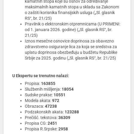
kamatnih stopa koje su osnov za određivanje
maksimalnih kamatnih stopa u skladu sa Zakonom
o zaštiti korisnika finansijskih usluga („Sl. glasnik
RS“, br. 21/25)
Pravilnik o elektronskim otpremnicama (U PRIMENI:
od 1. januara 2026. godine) („Sl. glasnik RS“, br.
21/25)
Iznos mesečne osnovice doprinosa za obavezno
zdravstveno osiguranje lica za koja se sredstva za
uplatu doprinosa obezbeđuju u budžetu Republike
Srbije za 2025. godinu („Sl. glasnik RS“, br. 21/25)
U Ekspertu se trenutno nalazi:
Propisa:
163855
Službenih mišljenja:
18054
Sudske prakse:
10551
Modela akata:
972
Obrazaca:
47238
Podzakonskih akata:
123288
Prečišć. tekstova:
36309
Propisa CG:
2451
Propisa R.Srpske:
2958