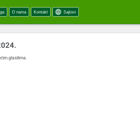
oga
O nama
Kontakt
Sajtovi
2024.
ćim glasilima: