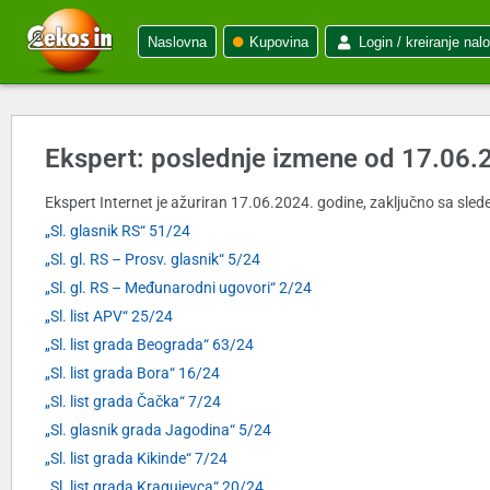
Naslovna
Kupovina
Login / kreiranje nal
Ekspert: poslednje izmene od 17.06.
Ekspert Internet je ažuriran 17.06.2024. godine, zaključno sa slede
„Sl. glasnik RS“ 51/24
„Sl. gl. RS – Prosv. glasnik“ 5/24
„Sl. gl. RS – Međunarodni ugovori“ 2/24
„Sl. list APV“ 25/24
„Sl. list grada Beograda“ 63/24
„Sl. list grada Bora“ 16/24
„Sl. list grada Čačka“ 7/24
„Sl. glasnik grada Jagodina“ 5/24
„Sl. list grada Kikinde“ 7/24
„Sl. list grada Kragujevca“ 20/24