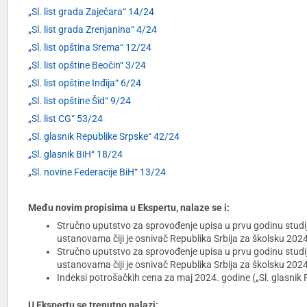
„Sl. list grada Zaječara“ 14/24
„Sl. list grada Zrenjanina“ 4/24
„Sl. list opština Srema“ 12/24
„Sl. list opštine Beočin“ 3/24
„Sl. list opštine Inđija“ 6/24
„Sl. list opštine Šid“ 9/24
„Sl. list CG“ 53/24
„Sl. glasnik Republike Srpske“ 42/24
„Sl. glasnik BiH“ 18/24
„Sl. novine Federacije BiH“ 13/24
Među novim propisima u Ekspertu, nalaze se i:
Stručno uputstvo za sprovođenje upisa u prvu godinu studij
ustanovama čiji je osnivač Republika Srbija za školsku 2024
Stručno uputstvo za sprovođenje upisa u prvu godinu studi
ustanovama čiji je osnivač Republika Srbija za školsku 2024
Indeksi potrošačkih cena za maj 2024. godine („Sl. glasnik R
U Ekspertu se trenutno nalazi: