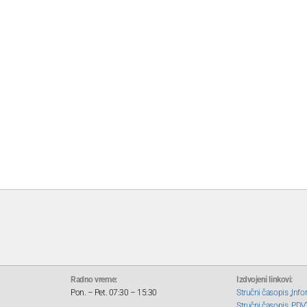
Radno vreme:
Izdvojeni linkovi:
Pon. – Pet. 07:30 – 15:30
Stručni časopis „Info
Stručni časopis „PDV