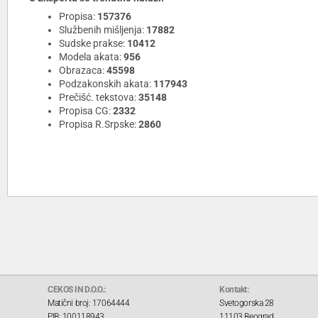
Propisa:
157376
Službenih mišljenja:
17882
Sudske prakse:
10412
Modela akata:
956
Obrazaca:
45598
Podzakonskih akata:
117943
Prečišć. tekstova:
35148
Propisa CG:
2332
Propisa R.Srpske:
2860
CEKOS IN D.O.O.:
Kontakt:
Matični broj: 17064444
Svetogorska 28
PIB: 100118943
11103 Beograd