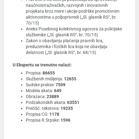
naučnoistraživačkih, razvojnih i inovativnih
projekata kroz mere i akcije podrške promotivnim
aktivnostima u poljoprivredi („Sl. glasnik RS“, br.
70/15)
Aneks Posebnog kolektivnog ugovora za policijske
službenike („Sl. glasnik RS“, br. 70/15)
Zakon o obavljanju plaćanja pravnih lica,
preduzetnika i fizičkih lica koja ne obavljaju
delatnost („Sl. glasnik RS“, br. 68/15)
U Ekspertu se trenutno nalazi:
Propisa:
86655
Službenih mišljenja:
12655
Sudske prakse:
7509
Modela akata:
649
Obrazaca:
23889
Podzakonskih akata:
63551
Prečišć. tekstova:
19235
Propisa CG:
1178
Propisa R.Srpske:
1596