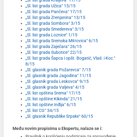
„Sl. list grada Kraljeva“ 11/15
„Sl. list grada Užica“ 13/15
„Sl. list grada Pančeva“ 17/15
„Sl. list grada Zrenjanina“ 13/15
„Sl. list grada Sombora“ 3/15
„Sl. list grada Smedereva“ 3/15
„Sl. list grada Loznice“ 1/15
„Sl. list grada Sremska Mitrovica“ 6/15
„Sl. list grada Zaječara“ 26/15
„Sl. list grada Subotice“ 22/15
„Sl. list grada Šapca i opšt. Bogatić, Vlad. i Koc.“
8/15
„Sl. glasnik grada Požarevca“ 7/15
„Sl. glasnik grada Jagodina“ 11/15
„Sl. glasnik grada Leskovca“ 9/15
„Sl. glasnik grada Valjeva“ 4/15
„Sl. list opština Srema“ 17/15
„Sl. list opštine Kikinda“ 21/15
„Sl. list opštine Inđija“ 6/15
„Sl. list CG“ 34/15
„Sl. glasnik Republike Srpske“ 60/15
Među novim propisima u Ekspertu, nalaze se i:
Pravilnik o korišćenju podsticaja za sprovođenje