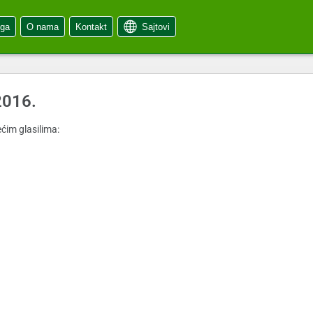
oga
O nama
Kontakt
Sajtovi
2016.
ćim glasilima: