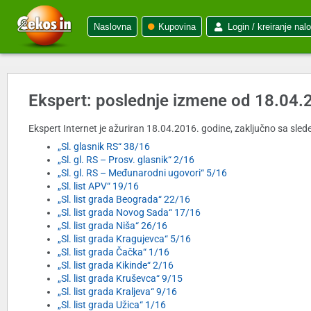
Naslovna
Kupovina
Login / kreiranje nal
Ekspert: poslednje izmene od 18.04.
Ekspert Internet je ažuriran 18.04.2016. godine, zaključno sa slede
„Sl. glasnik RS“ 38/16
„Sl. gl. RS – Prosv. glasnik“ 2/16
„Sl. gl. RS – Međunarodni ugovori“ 5/16
„Sl. list APV“ 19/16
„Sl. list grada Beograda“ 22/16
„Sl. list grada Novog Sada“ 17/16
„Sl. list grada Niša“ 26/16
„Sl. list grada Kragujevca“ 5/16
„Sl. list grada Čačka“ 1/16
„Sl. list grada Kikinde“ 2/16
„Sl. list grada Kruševca“ 9/15
„Sl. list grada Kraljeva“ 9/16
„Sl. list grada Užica“ 1/16