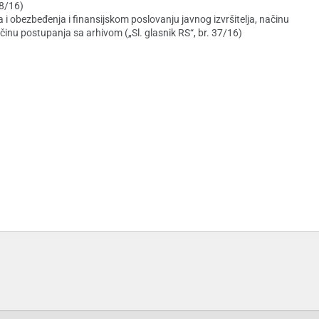
 38/16)
 i obezbeđenja i finansijskom poslovanju javnog izvršitelja, načinu
načinu postupanja sa arhivom („Sl. glasnik RS“, br. 37/16)