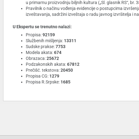
u primarnu proizvodnju biljnih kultura („Sl. glasnik RS“, br.
Pravilnik o načinu vođenja evidencije o postupcima izvršenja
izveštavanja, sadržini izveštaja o radu javnog izvršitelja i 
U Ekspertu se trenutno nalazi:
Propisa:
92159
Službenih mišljenja:
13311
Sudske prakse:
7753
Modela akata:
674
Obrazaca:
25672
Podzakonskih akata:
67812
Prečišć. tekstova:
20450
Propisa CG:
1279
Propisa R.Srpske:
1685