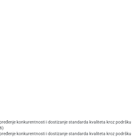
napređenje konkurentnosti i dostizanje standarda kvaliteta kroz podršku
16)
napređenje konkurentnosti i dostizanje standarda kvaliteta kroz podršku