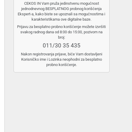
CEKOS IN Vam pruža jedinstvenu mogućnost
jednodnevnog BESPLATNOG probnog korišćenja
Ekspert-a, kako biste se upoznali sa mogućnostima i
karakteristikama ove digitalne baze.
Prijavu za besplatno probno korišćenje možete izvršiti
svakog radnog dana od 8:00 do 15:00, pozivom na
broj:
011/30 35 435
Nakon registrovanja prijave, biće Vam dostavljeni
Korisničko ime i Lozinka neophodni za besplatno
probno korišćenje.