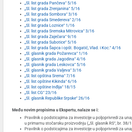
„Sl. list grada Pančeva“ 5/16
„Sl. list grada Zrenjanina“ 5/16
„Sl. list grada Sombora“ 3/16
„Sl. list grada Smedereva“ 2/16
„Sl. list grada Loznice“ 1/16
„Sl. list grada Sremska Mitrovica“ 3/16
„Sl. list grada Zaječara“ 9/16
„Sl. list grada Subotice“ 5/16
„Sl. list grada Šapca i opšt. Bogatić, Vlad. i Koc.“ 4/16
„Sl. glasnik grada Požarevca“ 1/16
„Sl. glasnik grada Jagodina“ 4/16
„Sl. glasnik grada Leskovca“ 5/16
„Sl. glasnik grada Valjeva“ 3/16
„Sl. list opština Srema“ 7/16
„Sl. list opštine Kikinda“ 6/16
„Sl. list opštine Inđija“ 18/15
„Sl. list CG“ 23/16
„Sl. glasnik Republike Srpske“ 26/16
Među novim propisima u Ekspertu, nalaze se i:
Pravilnik o podsticajima za investicije u poljoprivredi za u
u primarnu stočarsku proizvodnju („Sl. glasnik RS“, br. 38/
Pravilnik o podsticajima za investicije u poljoprivredi za u