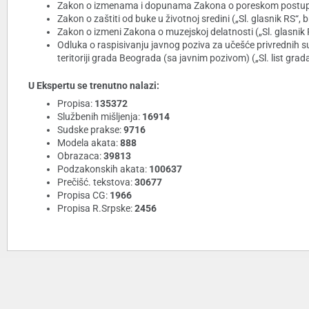
Zakon o izmenama i dopunama Zakona o poreskom postupku i 
Zakon o zaštiti od buke u životnoj sredini („Sl. glasnik RS“, 
Zakon o izmeni Zakona o muzejskoj delatnosti („Sl. glasnik 
Odluka o raspisivanju javnog poziva za učešće privrednih
teritoriji grada Beograda (sa javnim pozivom) („Sl. list gra
U Ekspertu se trenutno nalazi:
Propisa:
135372
Službenih mišljenja:
16914
Sudske prakse:
9716
Modela akata:
888
Obrazaca:
39813
Podzakonskih akata:
100637
Prečišć. tekstova:
30677
Propisa CG:
1966
Propisa R.Srpske:
2456