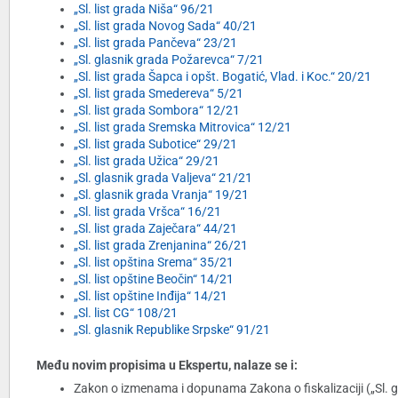
„Sl. list grada Niša“ 96/21
„Sl. list grada Novog Sada“ 40/21
„Sl. list grada Pančeva“ 23/21
„Sl. glasnik grada Požarevca“ 7/21
„Sl. list grada Šapca i opšt. Bogatić, Vlad. i Koc.“ 20/21
„Sl. list grada Smedereva“ 5/21
„Sl. list grada Sombora“ 12/21
„Sl. list grada Sremska Mitrovica“ 12/21
„Sl. list grada Subotice“ 29/21
„Sl. list grada Užica“ 29/21
„Sl. glasnik grada Valjeva“ 21/21
„Sl. glasnik grada Vranja“ 19/21
„Sl. list grada Vršca“ 16/21
„Sl. list grada Zaječara“ 44/21
„Sl. list grada Zrenjanina“ 26/21
„Sl. list opština Srema“ 35/21
„Sl. list opštine Beočin“ 14/21
„Sl. list opštine Inđija“ 14/21
„Sl. list CG“ 108/21
„Sl. glasnik Republike Srpske“ 91/21
Među novim propisima u Ekspertu, nalaze se i:
Zakon o izmenama i dopunama Zakona o fiskalizaciji („Sl. gl