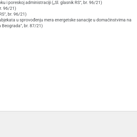
poreskoj administraciji („Sl. glasnik RS“, br. 96/21)
br. 96/21)
RS“, br. 96/21)
 subjekata u sprovođenju mera energetske sanacije u domaćinstvima na
da Beograda“, br. 87/21)