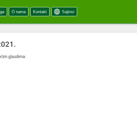
oga
O nama
Kontakt
Sajtovi
2021.
ćim glasilima: