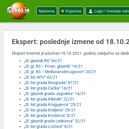
Naslovna
Kupovina
Login / kreiranje nal
Ekspert: poslednje izmene od 18.10.
Ekspert Internet je ažuriran 18.10.2021. godine, zaključno sa slede
„Sl. glasnik RS“ 96/21
„Sl. gl. RS – Prosv. glasnik“ 16/21
„Sl. gl. RS – Međunarodni ugovori“ 20/21
„Sl. list APV“ 42/21
„Sl. list grada Beograda“ 87/21
„Sl. list grada Čačka“ 16/21
„Sl. glasnik grada Jagodina“ 14/21
„Sl. list grada Kikinde“ 22/21
„Sl. list grada Kragujevca“ 25/21
„Sl. list grada Kraljeva“ 29/21
„Sl. list grada Kruševca“ 8/21
„Sl. glasnik grada Leskovca“ 32/21
„Sl. list grada Loznice“ 6/21