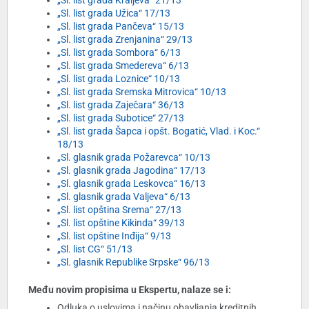
„Sl. list grada Kraljeva“ 21/13
„Sl. list grada Užica“ 17/13
„Sl. list grada Pančeva“ 15/13
„Sl. list grada Zrenjanina“ 29/13
„Sl. list grada Sombora“ 6/13
„Sl. list grada Smedereva“ 6/13
„Sl. list grada Loznice“ 10/13
„Sl. list grada Sremska Mitrovica“ 10/13
„Sl. list grada Zaječara“ 36/13
„Sl. list grada Subotice“ 27/13
„Sl. list grada Šapca i opšt. Bogatić, Vlad. i Koc.“
18/13
„Sl. glasnik grada Požarevca“ 10/13
„Sl. glasnik grada Jagodina“ 17/13
„Sl. glasnik grada Leskovca“ 16/13
„Sl. glasnik grada Valjeva“ 6/13
„Sl. list opština Srema“ 27/13
„Sl. list opštine Kikinda“ 39/13
„Sl. list opštine Inđija“ 9/13
„Sl. list CG“ 51/13
„Sl. glasnik Republike Srpske“ 96/13
Među novim propisima u Ekspertu, nalaze se i:
Odluka o uslovima i načinu obavljanja kreditnih