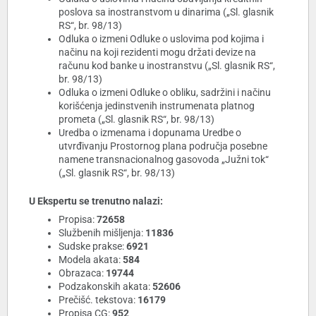
poslova sa inostranstvom u dinarima („Sl. glasnik
RS“, br. 98/13)
Odluka o izmeni Odluke o uslovima pod kojima i
načinu na koji rezidenti mogu držati devize na
računu kod banke u inostranstvu („Sl. glasnik RS“,
br. 98/13)
Odluka o izmeni Odluke o obliku, sadržini i načinu
korišćenja jedinstvenih instrumenata platnog
prometa („Sl. glasnik RS“, br. 98/13)
Uredba o izmenama i dopunama Uredbe o
utvrđivanju Prostornog plana područja posebne
namene transnacionalnog gasovoda „Južni tok“
(„Sl. glasnik RS“, br. 98/13)
U Ekspertu se trenutno nalazi:
Propisa:
72658
Službenih mišljenja:
11836
Sudske prakse:
6921
Modela akata:
584
Obrazaca:
19744
Podzakonskih akata:
52606
Prečišć. tekstova:
16179
Propisa CG:
952