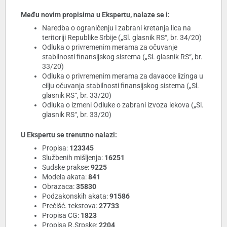
Među novim propisima u Ekspertu, nalaze se i:
Naredba o ograničenju i zabrani kretanja lica na
teritoriji Republike Srbije („Sl. glasnik RS“, br. 34/20)
Odluka o privremenim merama za očuvanje
stabilnosti finansijskog sistema („Sl. glasnik RS“, br.
33/20)
Odluka o privremenim merama za davaoce lizinga u
cilju očuvanja stabilnosti finansijskog sistema („Sl.
glasnik RS“, br. 33/20)
Odluka o izmeni Odluke o zabrani izvoza lekova („Sl.
glasnik RS“, br. 33/20)
U Ekspertu se trenutno nalazi:
Propisa:
123345
Službenih mišljenja:
16251
Sudske prakse:
9225
Modela akata:
841
Obrazaca:
35830
Podzakonskih akata:
91586
Prečišć. tekstova:
27733
Propisa CG:
1823
Propisa R.Srpske:
2204