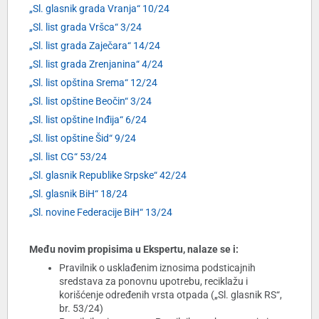
„Sl. glasnik grada Vranja“ 10/24
„Sl. list grada Vršca“ 3/24
„Sl. list grada Zaječara“ 14/24
„Sl. list grada Zrenjanina“ 4/24
„Sl. list opština Srema“ 12/24
„Sl. list opštine Beočin“ 3/24
„Sl. list opštine Inđija“ 6/24
„Sl. list opštine Šid“ 9/24
„Sl. list CG“ 53/24
„Sl. glasnik Republike Srpske“ 42/24
„Sl. glasnik BiH“ 18/24
„Sl. novine Federacije BiH“ 13/24
Među novim propisima u Ekspertu, nalaze se i:
Pravilnik o usklađenim iznosima podsticajnih
sredstava za ponovnu upotrebu, reciklažu i
korišćenje određenih vrsta otpada („Sl. glasnik RS“,
br. 53/24)