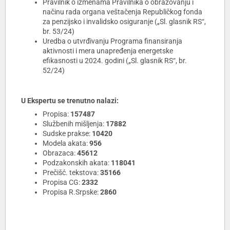
Pravilnik o izmenama Pravilnika o obrazovanju i
načinu rada organa veštačenja Republičkog fonda
za penzijsko i invalidsko osiguranje („Sl. glasnik RS“,
br. 53/24)
Uredba o utvrđivanju Programa finansiranja
aktivnosti i mera unapređenja energetske
efikasnosti u 2024. godini („Sl. glasnik RS“, br.
52/24)
U Ekspertu se trenutno nalazi:
Propisa:
157487
Službenih mišljenja:
17882
Sudske prakse:
10420
Modela akata:
956
Obrazaca:
45612
Podzakonskih akata:
118041
Prečišć. tekstova:
35166
Propisa CG:
2332
Propisa R.Srpske:
2860