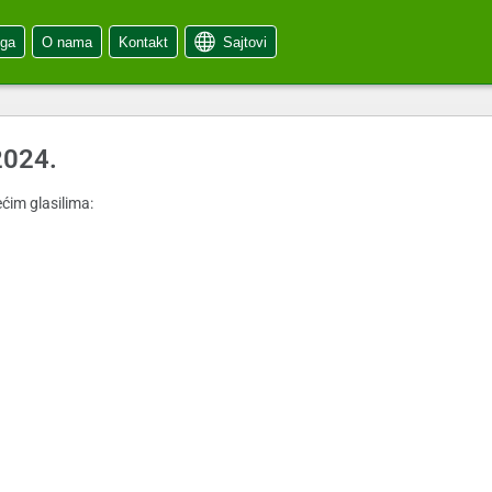
oga
O nama
Kontakt
Sajtovi
2024.
ćim glasilima: