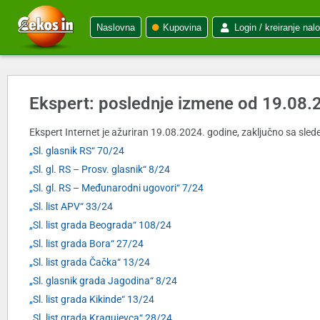
Naslovna
Kupovina
Login / kreiranje nal
Ekspert: poslednje izmene od 19.08.
Ekspert Internet je ažuriran 19.08.2024. godine, zaključno sa slede
„Sl. glasnik RS“ 70/24
„Sl. gl. RS – Prosv. glasnik“ 8/24
„Sl. gl. RS – Međunarodni ugovori“ 7/24
„Sl. list APV“ 33/24
„Sl. list grada Beograda“ 108/24
„Sl. list grada Bora“ 27/24
„Sl. list grada Čačka“ 13/24
„Sl. glasnik grada Jagodina“ 8/24
„Sl. list grada Kikinde“ 13/24
„Sl. list grada Kragujevca“ 28/24