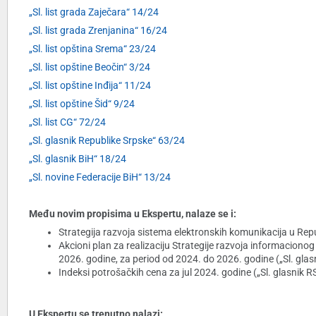
„Sl. list grada Zaječara“ 14/24
„Sl. list grada Zrenjanina“ 16/24
„Sl. list opština Srema“ 23/24
„Sl. list opštine Beočin“ 3/24
„Sl. list opštine Inđija“ 11/24
„Sl. list opštine Šid“ 9/24
„Sl. list CG“ 72/24
„Sl. glasnik Republike Srpske“ 63/24
„Sl. glasnik BiH“ 18/24
„Sl. novine Federacije BiH“ 13/24
Među novim propisima u Ekspertu, nalaze se i:
Strategija razvoja sistema elektronskih komunikacija u Republ
Akcioni plan za realizaciju Strategije razvoja informacionog
2026. godine, za period od 2024. do 2026. godine („Sl. glasn
Indeksi potrošačkih cena za jul 2024. godine („Sl. glasnik RS
U Ekspertu se trenutno nalazi: