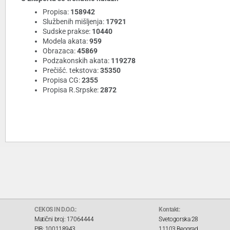
Propisa:
158942
Službenih mišljenja:
17921
Sudske prakse:
10440
Modela akata:
959
Obrazaca:
45869
Podzakonskih akata:
119278
Prečišć. tekstova:
35350
Propisa CG:
2355
Propisa R.Srpske:
2872
CEKOS IN D.O.O.:
Kontakt:
Matični broj: 17064444
Svetogorska 28
PIB: 100118943
11103 Beograd