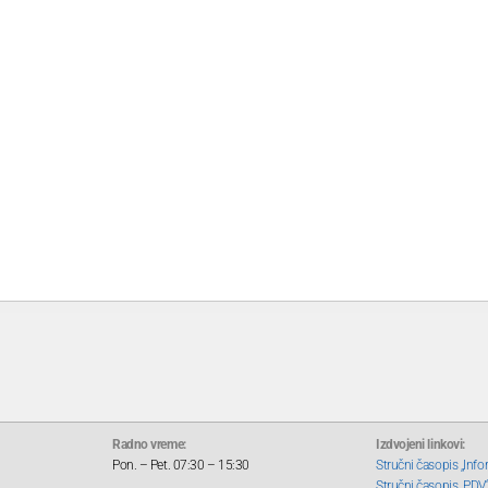
Radno vreme:
Izdvojeni linkovi:
Pon. – Pet. 07:30 – 15:30
Stručni časopis „Info
Stručni časopis „PDV