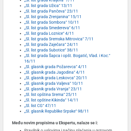
„Sl. list grada Kraljeva“ 7/11
„Sl. list grada Užica“ 13/11
„Sl. list grada Pančeva“ 23/11
„Sl. list grada Zrenjanina“ 15/11
„Sl. list grada Sombora“ 10/11
„Sl. list grada Smedereva“ 6/11
„Sl. list grada Loznice“ 4/11
„Sl. list grada Sremska Mitrovica“ 7/11
„Sl. list grada Zaječara“ 24/11
„Sl. list grada Subotice“ 38/11
„Sl. list grada Šapca i opšt. Bogatić, Vlad. i Koc.“
16/11
„Sl. glasnik grada Požarevca“ 4/11
„Sl. glasnik grada Jagodina“ 4/11
„Sl. glasnik grada Leskovca“ 20/11
„Sl. glasnik grada Valjeva“ 10/11
„Sl. glasnik grada Vranja“ 23/11
„Sl. list opština Srema“ 25/11
„Sl. list opštine Kikinda“ 14/11
„Sl. list CG“ 47/11
„Sl. glasnik Republike Srpske“ 98/11
Među novim propisima u Ekspertu, nalaze se i:
Pravilnik o uslovima i načinu plaćanja u gotovom