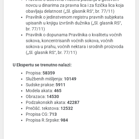
novcu u dinarima za pravna lica i za fizička lica koja
obavljaju delatnost („Sl. glasnik RS“, br. 77/11)
Pravilnik o jedinstvenom registru pravnih subjekata
upisanih u knjigu izvršnih dužnika („Sl. glasnik RS“,
br. 77/11)
Pravilnik o dopunama Pravilnika o kvalitetu voćnih
sokova, koncentrisanih voćnih sokova, voćnih
sokova u prahu, voćnih nektara i srodnih proizvoda
(„Sl. glasnik RS“, br. 77/11)
U Ekspertu se trenutno nalazi:
Propisa:
58359
Službenih mišljenja:
10149
Sudske prakse:
5911
Modela akata:
465
Obrazaca:
14530
Podzakonskih akata:
42287
Prečišć. tekstova:
12532
Propisa CG:
713
Propisa R.Srpske:
984