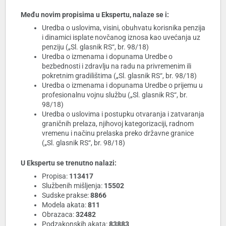
Među novim propisima u Ekspertu, nalaze se i:
Uredba o uslovima, visini, obuhvatu korisnika penzija
i dinamici isplate novčanog iznosa kao uvećanja uz
penziju („Sl. glasnik RS“, br. 98/18)
Uredba o izmenama i dopunama Uredbe o
bezbednosti i zdravlju na radu na privremenim ili
pokretnim gradilištima („Sl. glasnik RS“, br. 98/18)
Uredba o izmenama i dopunama Uredbe o prijemu u
profesionalnu vojnu službu („Sl. glasnik RS“, br.
98/18)
Uredba o uslovima i postupku otvaranja i zatvaranja
graničnih prelaza, njihovoj kategorizaciji, radnom
vremenu i načinu prelaska preko državne granice
(„Sl. glasnik RS“, br. 98/18)
U Ekspertu se trenutno nalazi:
Propisa:
113417
Službenih mišljenja:
15502
Sudske prakse:
8866
Modela akata:
811
Obrazaca:
32482
Podzakonskih akata:
83883