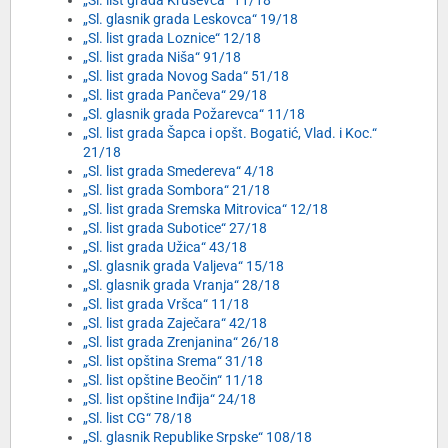
„Sl. list grada Kruševca“ 11/18
„Sl. glasnik grada Leskovca“ 19/18
„Sl. list grada Loznice“ 12/18
„Sl. list grada Niša“ 91/18
„Sl. list grada Novog Sada“ 51/18
„Sl. list grada Pančeva“ 29/18
„Sl. glasnik grada Požarevca“ 11/18
„Sl. list grada Šapca i opšt. Bogatić, Vlad. i Koc.“
21/18
„Sl. list grada Smedereva“ 4/18
„Sl. list grada Sombora“ 21/18
„Sl. list grada Sremska Mitrovica“ 12/18
„Sl. list grada Subotice“ 27/18
„Sl. list grada Užica“ 43/18
„Sl. glasnik grada Valjeva“ 15/18
„Sl. glasnik grada Vranja“ 28/18
„Sl. list grada Vršca“ 11/18
„Sl. list grada Zaječara“ 42/18
„Sl. list grada Zrenjanina“ 26/18
„Sl. list opština Srema“ 31/18
„Sl. list opštine Beočin“ 11/18
„Sl. list opštine Inđija“ 24/18
„Sl. list CG“ 78/18
„Sl. glasnik Republike Srpske“ 108/18