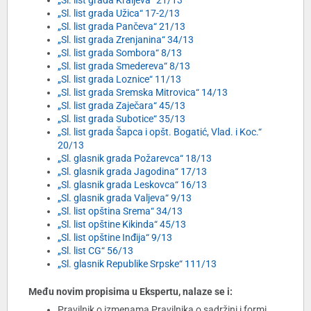
„Sl. list grada Kraljeva“ 21/13
„Sl. list grada Užica“ 17-2/13
„Sl. list grada Pančeva“ 21/13
„Sl. list grada Zrenjanina“ 34/13
„Sl. list grada Sombora“ 8/13
„Sl. list grada Smedereva“ 8/13
„Sl. list grada Loznice“ 11/13
„Sl. list grada Sremska Mitrovica“ 14/13
„Sl. list grada Zaječara“ 45/13
„Sl. list grada Subotice“ 35/13
„Sl. list grada Šapca i opšt. Bogatić, Vlad. i Koc.“
20/13
„Sl. glasnik grada Požarevca“ 18/13
„Sl. glasnik grada Jagodina“ 17/13
„Sl. glasnik grada Leskovca“ 16/13
„Sl. glasnik grada Valjeva“ 9/13
„Sl. list opština Srema“ 34/13
„Sl. list opštine Kikinda“ 45/13
„Sl. list opštine Inđija“ 9/13
„Sl. list CG“ 56/13
„Sl. glasnik Republike Srpske“ 111/13
Među novim propisima u Ekspertu, nalaze se i:
Pravilnik o izmenama Pravilnika o sadržini i formi