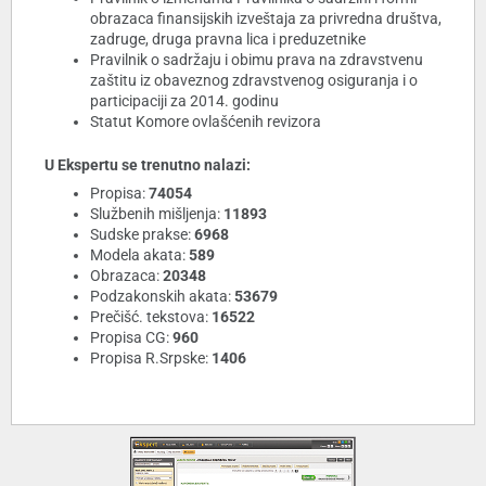
obrazaca finansijskih izveštaja za privredna društva,
zadruge, druga pravna lica i preduzetnike
Pravilnik o sadržaju i obimu prava na zdravstvenu
zaštitu iz obaveznog zdravstvenog osiguranja i o
participaciji za 2014. godinu
Statut Komore ovlašćenih revizora
U Ekspertu se trenutno nalazi:
Propisa:
74054
Službenih mišljenja:
11893
Sudske prakse:
6968
Modela akata:
589
Obrazaca:
20348
Podzakonskih akata:
53679
Prečišć. tekstova:
16522
Propisa CG:
960
Propisa R.Srpske:
1406