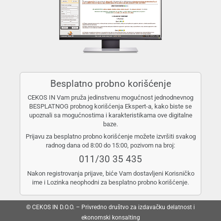
Besplatno probno korišćenje
CEKOS IN Vam pruža jedinstvenu mogućnost jednodnevnog
BESPLATNOG probnog korišćenja Ekspert-a, kako biste se
upoznali sa mogućnostima i karakteristikama ove digitalne
baze.
Prijavu za besplatno probno korišćenje možete izvršiti svakog
radnog dana od 8:00 do 15:00, pozivom na broj:
011/30 35 435
Nakon registrovanja prijave, biće Vam dostavljeni Korisničko
ime i Lozinka neophodni za besplatno probno korišćenje.
© CEKOS IN D.O.O. – Privredno društvo za izdavačku delatnost i
ekonomski konsalting