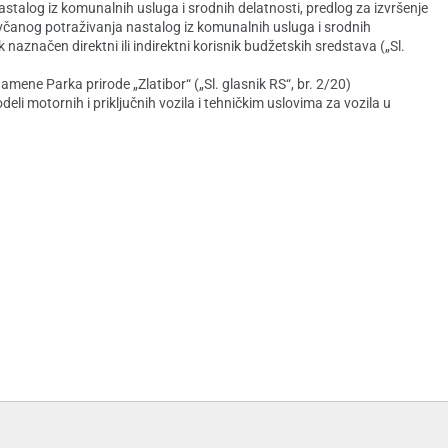
talog iz komunalnih usluga i srodnih delatnosti, predlog za izvršenje
včanog potraživanja nastalog iz komunalnih usluga i srodnih
k naznačen direktni ili indirektni korisnik budžetskih sredstava („Sl.
ene Parka prirode „Zlatibor“ („Sl. glasnik RS“, br. 2/20)
li motornih i priključnih vozila i tehničkim uslovima za vozila u