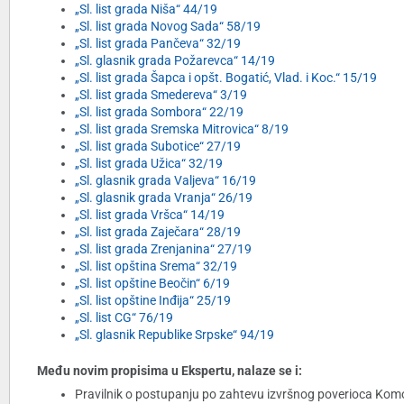
„Sl. list grada Niša“ 44/19
„Sl. list grada Novog Sada“ 58/19
„Sl. list grada Pančeva“ 32/19
„Sl. glasnik grada Požarevca“ 14/19
„Sl. list grada Šapca i opšt. Bogatić, Vlad. i Koc.“ 15/19
„Sl. list grada Smedereva“ 3/19
„Sl. list grada Sombora“ 22/19
„Sl. list grada Sremska Mitrovica“ 8/19
„Sl. list grada Subotice“ 27/19
„Sl. list grada Užica“ 32/19
„Sl. glasnik grada Valjeva“ 16/19
„Sl. glasnik grada Vranja“ 26/19
„Sl. list grada Vršca“ 14/19
„Sl. list grada Zaječara“ 28/19
„Sl. list grada Zrenjanina“ 27/19
„Sl. list opština Srema“ 32/19
„Sl. list opštine Beočin“ 6/19
„Sl. list opštine Inđija“ 25/19
„Sl. list CG“ 76/19
„Sl. glasnik Republike Srpske“ 94/19
Među novim propisima u Ekspertu, nalaze se i:
Pravilnik o postupanju po zahtevu izvršnog poverioca Komori