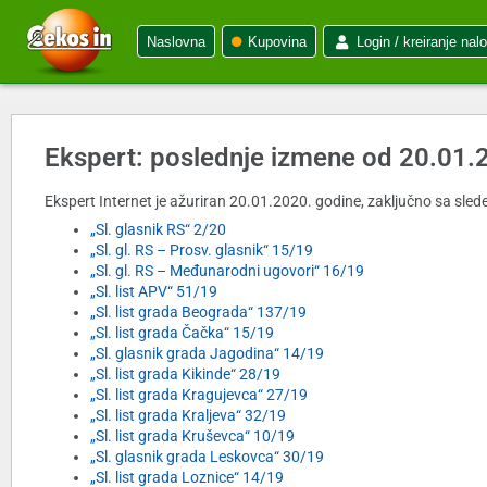
Naslovna
Kupovina
Login / kreiranje nal
Ekspert: poslednje izmene od 20.01.
Ekspert Internet je ažuriran 20.01.2020. godine, zaključno sa slede
„Sl. glasnik RS“ 2/20
„Sl. gl. RS – Prosv. glasnik“ 15/19
„Sl. gl. RS – Međunarodni ugovori“ 16/19
„Sl. list APV“ 51/19
„Sl. list grada Beograda“ 137/19
„Sl. list grada Čačka“ 15/19
„Sl. glasnik grada Jagodina“ 14/19
„Sl. list grada Kikinde“ 28/19
„Sl. list grada Kragujevca“ 27/19
„Sl. list grada Kraljeva“ 32/19
„Sl. list grada Kruševca“ 10/19
„Sl. glasnik grada Leskovca“ 30/19
„Sl. list grada Loznice“ 14/19