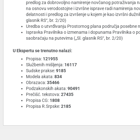
predlog za dobrovoljno namirenje novčanog potraživanja nas
na osnovu verodostojne i izvršne isprave radi namirenja no
delatnosti i predlog za izvršenje u kojem je kao izvršni dužni
glasnik RS“, br. 2/20)
Uredba o utvrđivanju Prostornog plana područja posebne nam
Ispravka Pravilnika o izmenama i dopunama Pravilnika o pode
saobraćaju na putevima („Sl. glasnik RS“, br. 2/20)
U Ekspertu se trenutno nalazi:
Propisa:
121955
Službenih mišljenja:
16117
Sudske prakse:
9185
Modela akata:
834
Obrazaca:
35466
Podzakonskih akata:
90491
Prečišć. tekstova:
27435
Propisa CG:
1808
Propisa R.Srpske:
2185