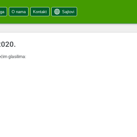
oga
O nama
Kontakt
Sajtovi
2020.
ćim glasilima: