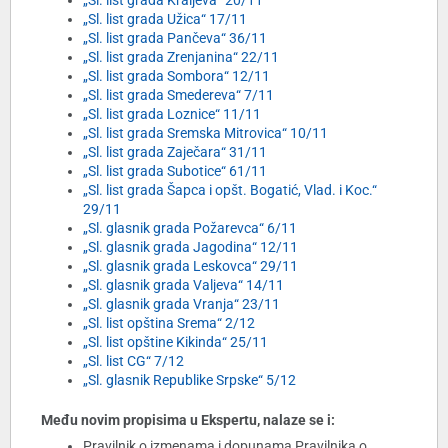
„Sl. list grada Kraljeva“ 20/11
„Sl. list grada Užica“ 17/11
„Sl. list grada Pančeva“ 36/11
„Sl. list grada Zrenjanina“ 22/11
„Sl. list grada Sombora“ 12/11
„Sl. list grada Smedereva“ 7/11
„Sl. list grada Loznice“ 11/11
„Sl. list grada Sremska Mitrovica“ 10/11
„Sl. list grada Zaječara“ 31/11
„Sl. list grada Subotice“ 61/11
„Sl. list grada Šapca i opšt. Bogatić, Vlad. i Koc.“
29/11
„Sl. glasnik grada Požarevca“ 6/11
„Sl. glasnik grada Jagodina“ 12/11
„Sl. glasnik grada Leskovca“ 29/11
„Sl. glasnik grada Valjeva“ 14/11
„Sl. glasnik grada Vranja“ 23/11
„Sl. list opština Srema“ 2/12
„Sl. list opštine Kikinda“ 25/11
„Sl. list CG“ 7/12
„Sl. glasnik Republike Srpske“ 5/12
Među novim propisima u Ekspertu, nalaze se i:
Pravilnik o izmenama i dopunama Pravilnika o