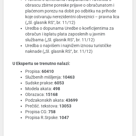
obrascu zbirne poreske prijave o obračunatom i
plaćenom porezu na dobit po odbitku na prihode
koje ostvaruju nerezidentni obveznici – pravna lica
(„Sl. glasnik RS“, br. 11/12)
Uredba o dopunama Uredbe o koeficijentima za
obračun i isplatu plata zaposlenih u javnim
službama („Sl. glasnik RS“, br. 11/12)
Uredba o najvišem i najnižem iznosu turističke
naknade („Sl. glasnik RS“, br. 11/12)
U Ekspertu se trenutno nalazi:
Propisa:
60410
Službenih mišljenja:
10463
Sudske prakse:
6053
Modela akata:
498
Obrazaca:
15168
Podzakonskih akata:
43699
Prečišć. tekstova:
13053
Propisa CG:
758
Propisa R.Srpske:
1047