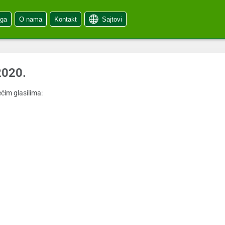
oga
O nama
Kontakt
Sajtovi
2020.
ćim glasilima: