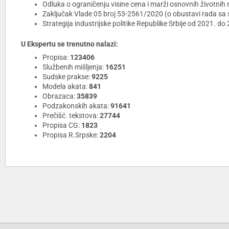
Odluka o ograničenju visine cena i marži osnovnih životnih n
Zaključak Vlade 05 broj 53-2561/2020 (o obustavi rada sa 
Strategija industrijske politike Republike Srbije od 2021. do
U Ekspertu se trenutno nalazi:
Propisa:
123406
Službenih mišljenja:
16251
Sudske prakse:
9225
Modela akata:
841
Obrazaca:
35839
Podzakonskih akata:
91641
Prečišć. tekstova:
27744
Propisa CG:
1823
Propisa R.Srpske:
2204