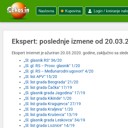
Naslovna
Kupovina
Login / kreiranje nal
Ekspert: poslednje izmene od 20.03.
Ekspert Internet je ažuriran 20.03.2020. godine, zaključno sa slede
„Sl. glasnik RS“ 36/20
„Sl. gl. RS – Prosv. glasnik“ 1/20
„Sl. gl. RS – Međunarodni ugovori“ 4/20
„Sl. list APV“ 15/20
„Sl. list grada Beograda“ 21/20
„Sl. list grada Čačka“ 17/19
„Sl. glasnik grada Jagodina“ 17/19
„Sl. list grada Kikinde“ 1/20
„Sl. list grada Kragujevca“ 27/19
„Sl. list grada Kraljeva“ 1/20
„Sl. list grada Kruševca“ 13/19
„Sl. glasnik grada Leskovca“ 34/19
„Sl. list grada Loznice“ 14/19