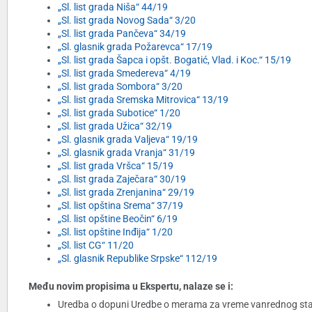
„Sl. list grada Niša“ 44/19
„Sl. list grada Novog Sada“ 3/20
„Sl. list grada Pančeva“ 34/19
„Sl. glasnik grada Požarevca“ 17/19
„Sl. list grada Šapca i opšt. Bogatić, Vlad. i Koc.“ 15/19
„Sl. list grada Smedereva“ 4/19
„Sl. list grada Sombora“ 3/20
„Sl. list grada Sremska Mitrovica“ 13/19
„Sl. list grada Subotice“ 1/20
„Sl. list grada Užica“ 32/19
„Sl. glasnik grada Valjeva“ 19/19
„Sl. glasnik grada Vranja“ 31/19
„Sl. list grada Vršca“ 15/19
„Sl. list grada Zaječara“ 30/19
„Sl. list grada Zrenjanina“ 29/19
„Sl. list opština Srema“ 37/19
„Sl. list opštine Beočin“ 6/19
„Sl. list opštine Inđija“ 1/20
„Sl. list CG“ 11/20
„Sl. glasnik Republike Srpske“ 112/19
Među novim propisima u Ekspertu, nalaze se i:
Uredba o dopuni Uredbe o merama za vreme vanrednog stanja