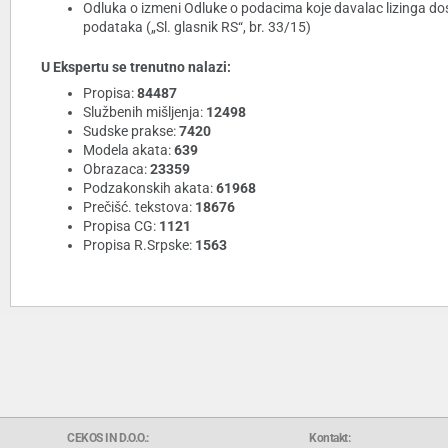
Odluka o izmeni Odluke o podacima koje davalac lizinga dost
podataka („Sl. glasnik RS“, br. 33/15)
U Ekspertu se trenutno nalazi:
Propisa:
84487
Službenih mišljenja:
12498
Sudske prakse:
7420
Modela akata:
639
Obrazaca:
23359
Podzakonskih akata:
61968
Prečišć. tekstova:
18676
Propisa CG:
1121
Propisa R.Srpske:
1563
CEKOS IN D.O.O.:
Kontakt: