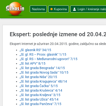
Naslovna
Kupovina
Login / kreiranje nal
Ekspert: poslednje izmene od 20.04.
Ekspert Internet je ažuriran 20.04.2015. godine, zaključno sa slede
„Sl. glasnik RS“ 34/15
„Sl. gl. RS – Prosv. glasnik“ 1/15
„Sl. gl. RS – Međunarodni ugovori“ 7/15
„Sl. list APV“ 8/15
„Sl. list grada Beograda“ 14/15
„Sl. list grada Novog Sada“ 10/15
„Sl. list grada Niša“ 20/15
„Sl. list grada Kragujevca“ 48/14
„Sl. list grada Čačka“ 5/15
„Sl. list grada Kruševca“ 4/14
„Sl. list grada Kraljeva“ 3/15
„Sl. list grada Užica“ 45/14
„Sl. list grada Pančeva“ 7/15