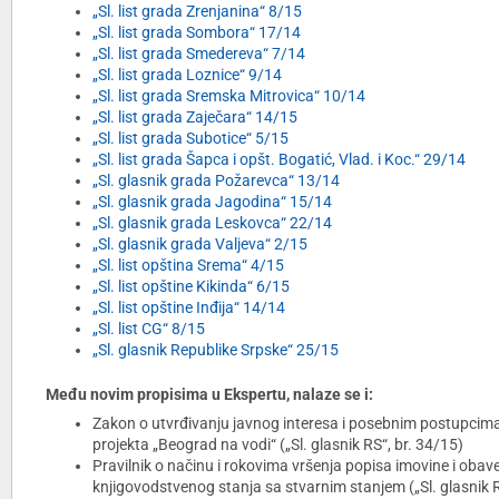
„Sl. list grada Zrenjanina“ 8/15
„Sl. list grada Sombora“ 17/14
„Sl. list grada Smedereva“ 7/14
„Sl. list grada Loznice“ 9/14
„Sl. list grada Sremska Mitrovica“ 10/14
„Sl. list grada Zaječara“ 14/15
„Sl. list grada Subotice“ 5/15
„Sl. list grada Šapca i opšt. Bogatić, Vlad. i Koc.“ 29/14
„Sl. glasnik grada Požarevca“ 13/14
„Sl. glasnik grada Jagodina“ 15/14
„Sl. glasnik grada Leskovca“ 22/14
„Sl. glasnik grada Valjeva“ 2/15
„Sl. list opština Srema“ 4/15
„Sl. list opštine Kikinda“ 6/15
„Sl. list opštine Inđija“ 14/14
„Sl. list CG“ 8/15
„Sl. glasnik Republike Srpske“ 25/15
Među novim propisima u Ekspertu, nalaze se i:
Zakon o utvrđivanju javnog interesa i posebnim postupcima e
projekta „Beograd na vodi“ („Sl. glasnik RS“, br. 34/15)
Pravilnik o načinu i rokovima vršenja popisa imovine i obav
knjigovodstvenog stanja sa stvarnim stanjem („Sl. glasnik R