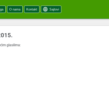
oga
O nama
Kontakt
Sajtovi
2015.
ćim glasilima: