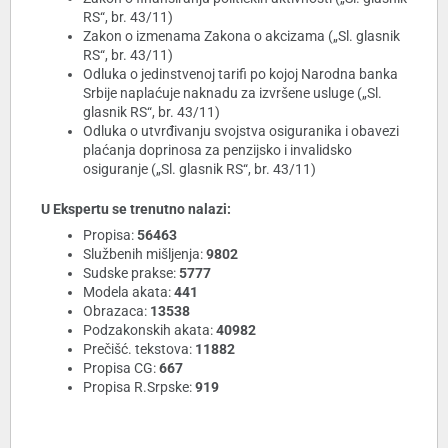
RS“, br. 43/11)
Zakon o izmenama Zakona o akcizama („Sl. glasnik
RS“, br. 43/11)
Odluka o jedinstvenoj tarifi po kojoj Narodna banka
Srbije naplaćuje naknadu za izvršene usluge („Sl.
glasnik RS“, br. 43/11)
Odluka o utvrđivanju svojstva osiguranika i obavezi
plaćanja doprinosa za penzijsko i invalidsko
osiguranje („Sl. glasnik RS“, br. 43/11)
U Ekspertu se trenutno nalazi:
Propisa:
56463
Službenih mišljenja:
9802
Sudske prakse:
5777
Modela akata:
441
Obrazaca:
13538
Podzakonskih akata:
40982
Prečišć. tekstova:
11882
Propisa CG:
667
Propisa R.Srpske:
919