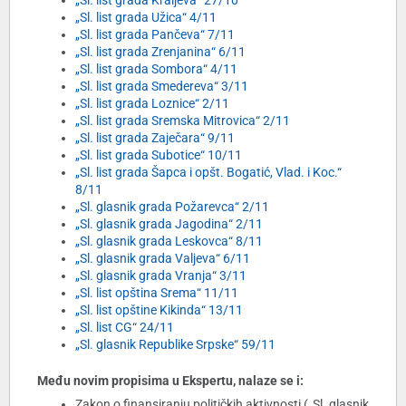
„Sl. list grada Kraljeva“ 27/10
„Sl. list grada Užica“ 4/11
„Sl. list grada Pančeva“ 7/11
„Sl. list grada Zrenjanina“ 6/11
„Sl. list grada Sombora“ 4/11
„Sl. list grada Smedereva“ 3/11
„Sl. list grada Loznice“ 2/11
„Sl. list grada Sremska Mitrovica“ 2/11
„Sl. list grada Zaječara“ 9/11
„Sl. list grada Subotice“ 10/11
„Sl. list grada Šapca i opšt. Bogatić, Vlad. i Koc.“
8/11
„Sl. glasnik grada Požarevca“ 2/11
„Sl. glasnik grada Jagodina“ 2/11
„Sl. glasnik grada Leskovca“ 8/11
„Sl. glasnik grada Valjeva“ 6/11
„Sl. glasnik grada Vranja“ 3/11
„Sl. list opština Srema“ 11/11
„Sl. list opštine Kikinda“ 13/11
„Sl. list CG“ 24/11
„Sl. glasnik Republike Srpske“ 59/11
Među novim propisima u Ekspertu, nalaze se i:
Zakon o finansiranju političkih aktivnosti („Sl. glasnik