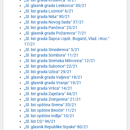
„Sl. list grada Kruševca“ 8/21
„Sl. glasnik grada Leskovca“ 30/21
„Sl. list grada Loznice“ 6/21
„Sl. list grada Niša“ 90/21
„Sl. list grada Novog Sada“ 37/21
„Sl. list grada Pančeva“ 23/21
„Sl. glasnik grada Požarevca“ 7/21
„Sl. list grada Šapca i opšt. Bogatić, Vlad. i Koc.“
17/21
„Sl. list grada Smedereva“ 5/21
„Sl. list grada Sombora“ 11/21
„Sl. list grada Sremska Mitrovica“ 12/21
„Sl. list grada Subotice“ 22/21
„Sl. list grada Užica“ 29/21
„Sl. glasnik grada Valjeva“ 18/21
„Sl. glasnik grada Vranja“ 19/21
„Sl. list grada Vršca“ 14/21
„Sl. list grada Zaječara“ 44/21
„Sl. list grada Zrenjanina“ 21/21
„Sl. list opština Srema“ 33/21
„Sl. list opštine Beočin“ 11/21
„Sl. list opštine Inđija“ 10/21
„Sl. list CG“ 96/21
„Sl. glasnik Republike Srpske“ 80/21