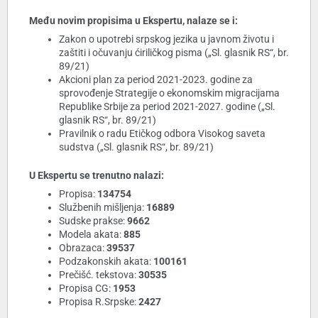
Među novim propisima u Ekspertu, nalaze se i:
Zakon o upotrebi srpskog jezika u javnom životu i
zaštiti i očuvanju ćiriličkog pisma („Sl. glasnik RS“, br.
89/21)
Akcioni plan za period 2021-2023. godine za
sprovođenje Strategije o ekonomskim migracijama
Republike Srbije za period 2021-2027. godine („Sl.
glasnik RS“, br. 89/21)
Pravilnik o radu Etičkog odbora Visokog saveta
sudstva („Sl. glasnik RS“, br. 89/21)
U Ekspertu se trenutno nalazi:
Propisa:
134754
Službenih mišljenja:
16889
Sudske prakse:
9662
Modela akata:
885
Obrazaca:
39537
Podzakonskih akata:
100161
Prečišć. tekstova:
30535
Propisa CG:
1953
Propisa R.Srpske:
2427